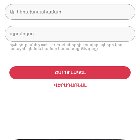
Եթե դուք ունեք mobineX բաժանորդի hրավիրյալների կոդ,
առաջին գնման համար կստանաք 15% զեղչ:
ՇԱՐՈՒՆԱԿԵԼ
ՎԵՐԱԴԱՌՆԱԼ