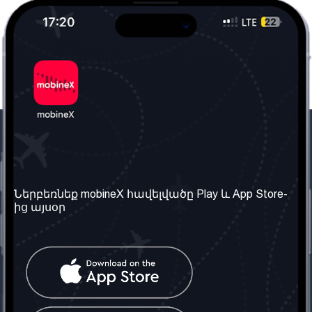
Մեր ընկերությունը
Օգտակար
տեղեկություն
Մեր մասին
Ներբեռնեք mobineX հավելվածը Play և App Store-
Պայմաններ և դրույթներ
ից այսօր
Մեր ծառայությունները
Գաղտնիության
Ստանալ
քաղաքականություն
հեռախոսահամարը
Հաճախ տրվող հարցեր
Կապ մեզ հետ
Տարածել
սոցիալական