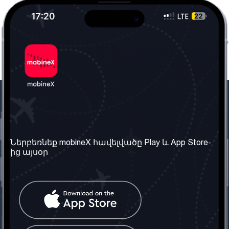
Մեր ընկերությունը
Օգտակար
տեղեկություն
Մեր մասին
Ներբեռնեք mobineX հավելվածը Play և App Store-
Պայմաններ և դրույթներ
ից այսօր
Մեր ծառայությունները
Գաղտնիության
Ստանալ
քաղաքականություն
հեռախոսահամարը
Հաճախ տրվող հարցեր
Կապ մեզ հետ
Տարածել
սոցիալական