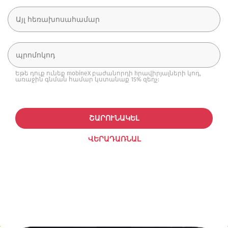
Եթե դուք ունեք mobineX բաժանորդի hրավիրյալների կոդ,
առաջին գնման համար կստանաք 15% զեղչ:
ՇԱՐՈՒՆԱԿԵԼ
ՎԵՐԱԴԱՌՆԱԼ