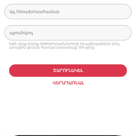
Եթե դուք ունեք mobineX բաժանորդի hրավիրյալների կոդ,
առաջին գնման համար կստանաք 15% զեղչ:
ՇԱՐՈՒՆԱԿԵԼ
ՎԵՐԱԴԱՌՆԱԼ