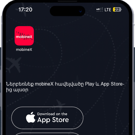
Մեր ընկերությունը
Օգտակար
տեղեկություն
Մեր մասին
Ներբեռնեք mobineX հավելվածը Play և App Store-
Պայմաններ և դրույթներ
ից այսօր
Մեր ծառայությունները
Գաղտնիության
Ստանալ
քաղաքականություն
հեռախոսահամարը
Հաճախ տրվող հարցեր
Կապ մեզ հետ
Տարածել
սոցիալական