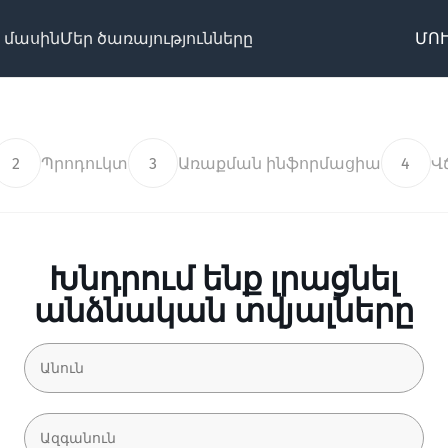
 մասին
Մեր ծառայությունները
ՄՈՒ
2
Պրոդուկտ
3
Առաքման ինֆորմացիա
4
Վ
Խնդրում ենք լրացնել
անձնական տվյալները