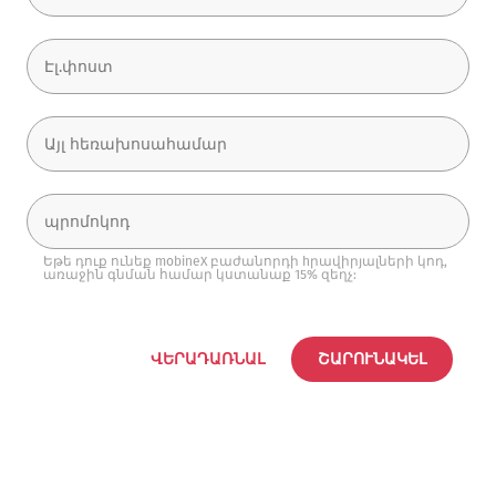
Եթե դուք ունեք mobineX բաժանորդի hրավիրյալների կոդ,
առաջին գնման համար կստանաք 15% զեղչ:
ՎԵՐԱԴԱՌՆԱԼ
ՇԱՐՈՒՆԱԿԵԼ