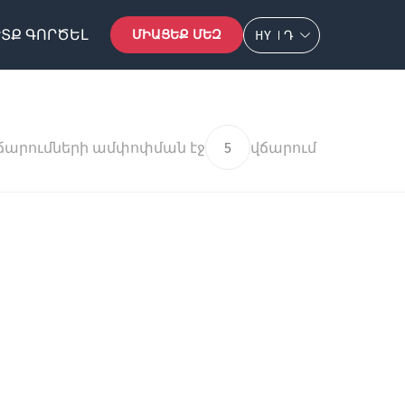
ՏՔ ԳՈՐԾԵԼ
ՄԻԱՑԵՔ ՄԵԶ
HY
Դ
ճարումների ամփոփման էջ
5
վճարում