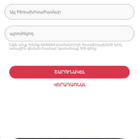
Եթե դուք ունեք mobineX բաժանորդի hրավիրյալների կոդ,
առաջին գնման համար կստանաք 15% զեղչ:
ՇԱՐՈՒՆԱԿԵԼ
ՎԵՐԱԴԱՌՆԱԼ