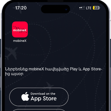
Մեր ընկերությունը
Օգտակար
տեղեկություն
Մեր մասին
Ներբեռնեք mobineX հավելվածը Play և App Store-
Պայմաններ և դրույթներ
ից այսօր
Մեր ծառայությունները
Գաղտնիության
Ստանալ
քաղաքականություն
հեռախոսահամարը
Հաճախ տրվող հարցեր
Կապ մեզ հետ
Տարածել
սոցիալական