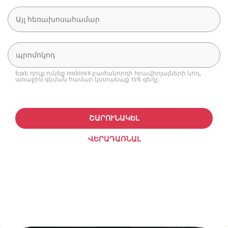
Եթե դուք ունեք mobineX բաժանորդի hրավիրյալների կոդ,
առաջին գնման համար կստանաք 15% զեղչ:
ՇԱՐՈՒՆԱԿԵԼ
ՎԵՐԱԴԱՌՆԱԼ