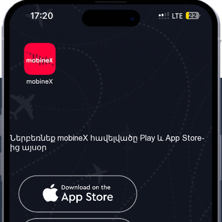
Մեր ընկերությունը
Օգտակար
տեղեկություն
Մեր մասին
Ներբեռնեք mobineX հավելվածը Play և App Store-
Պայմաններ և դրույթներ
ից այսօր
Մեր ծառայությունները
Գաղտնիության
Ստանալ
քաղաքականություն
հեռախոսահամարը
Հաճախ տրվող հարցեր
Կապ մեզ հետ
Տարածել
սոցիալական