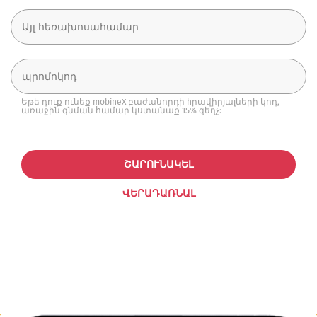
Եթե դուք ունեք mobineX բաժանորդի hրավիրյալների կոդ,
առաջին գնման համար կստանաք 15% զեղչ:
ՇԱՐՈՒՆԱԿԵԼ
ՎԵՐԱԴԱՌՆԱԼ