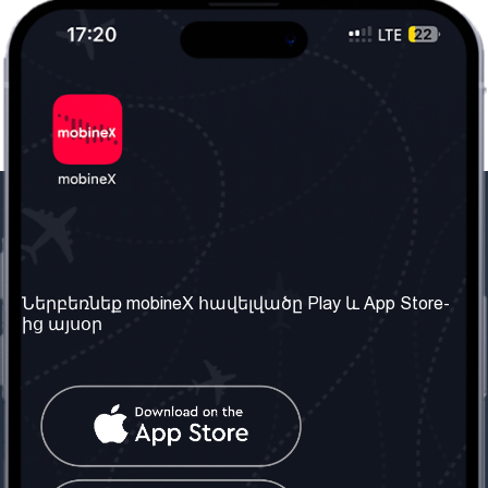
Մեր ընկերությունը
Օգտակար
տեղեկություն
Մեր մասին
Ներբեռնեք mobineX հավելվածը Play և App Store-
Պայմաններ և դրույթներ
ից այսօր
Մեր ծառայությունները
Գաղտնիության
Ստանալ
քաղաքականություն
հեռախոսահամարը
Հաճախ տրվող հարցեր
Կապ մեզ հետ
Տարածել
սոցիալական