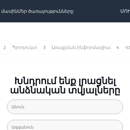
 մասին
Մեր ծառայությունները
ՄՈՒ
2
Պրոդուկտ
3
Առաքման ինֆորմացիա
4
Վ
Խնդրում ենք լրացնել
անձնական տվյալները