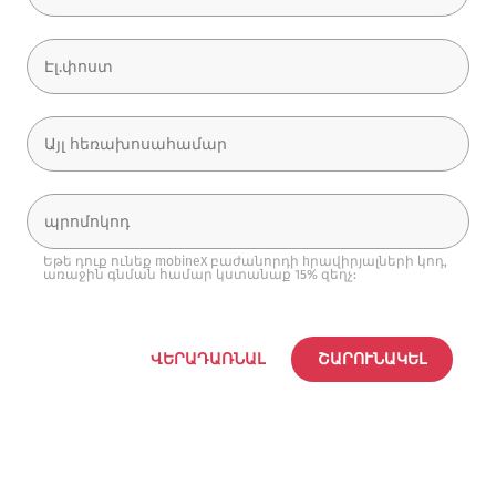
Եթե դուք ունեք mobineX բաժանորդի hրավիրյալների կոդ,
առաջին գնման համար կստանաք 15% զեղչ:
ՎԵՐԱԴԱՌՆԱԼ
ՇԱՐՈՒՆԱԿԵԼ