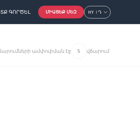
ՏՔ ԳՈՐԾԵԼ
ՄԻԱՑԵՔ ՄԵԶ
HY
Դ
ճարումների ամփոփման էջ
5
վճարում