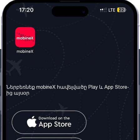
Մեր ընկերությունը
Օգտակար
տեղեկություն
Մեր մասին
Ներբեռնեք mobineX հավելվածը Play և App Store-
Պայմաններ և դրույթներ
ից այսօր
Մեր ծառայությունները
Գաղտնիության
Ստանալ
քաղաքականություն
հեռախոսահամարը
Հաճախ տրվող հարցեր
Կապ մեզ հետ
Տարածել
սոցիալական