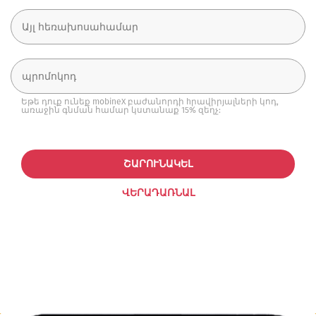
Եթե դուք ունեք mobineX բաժանորդի hրավիրյալների կոդ,
առաջին գնման համար կստանաք 15% զեղչ:
ՇԱՐՈՒՆԱԿԵԼ
ՎԵՐԱԴԱՌՆԱԼ