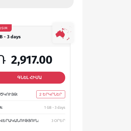
eSIM
B - 3 days
Դ
2,917.00
ԳՆԵԼ ՀԻՄԱ
ԾԿՈՒՅԹ:
2 ԵՐԿՐՆԵՐ
A:
1 GB - 3 days
ՎԵՐԱԿԱՆՈՒԹՅՈՒՆ:
3 ՕՐԵՐ