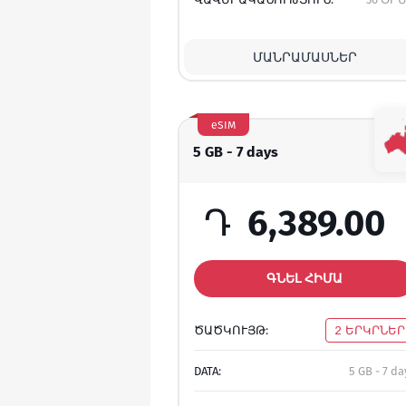
ՄԱՆՐԱՄԱՍՆԵՐ
eSIM
5 GB - 7 days
Դ
6,389.00
ԳՆԵԼ ՀԻՄԱ
ԾԱԾԿՈՒՅԹ:
2 ԵՐԿՐՆԵՐ
DATA:
5 GB - 7 da