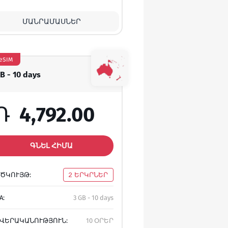
ՄԱՆՐԱՄԱՍՆԵՐ
eSIM
GB - 10 days
Դ
4,792.00
ԳՆԵԼ ՀԻՄԱ
ԾԿՈՒՅԹ:
2 ԵՐԿՐՆԵՐ
A:
3 GB - 10 days
ՎԵՐԱԿԱՆՈՒԹՅՈՒՆ:
10 ՕՐԵՐ