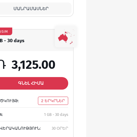
ՄԱՆՐԱՄԱՍՆԵՐ
eSIM
GB - 30 days
Դ
3,125.00
ԳՆԵԼ ՀԻՄԱ
ԾԿՈՒՅԹ:
2 ԵՐԿՐՆԵՐ
A:
1 GB - 30 days
ՎԵՐԱԿԱՆՈՒԹՅՈՒՆ:
30 ՕՐԵՐ