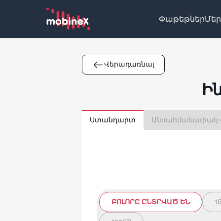
Փաթեթներ
Մեր
Վերադառնալ
Ին
Ստանդարտ
Ան
ԲՈԼՈՐԸ ԸՆՏՐՎԱԾ ԵՆ
1