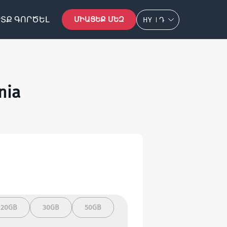
ՏՔ ԳՈՐԾԵԼ
ՄԻԱՑԵՔ ՄԵԶ
HY
Դ
nia
20GB
30GB
50GB