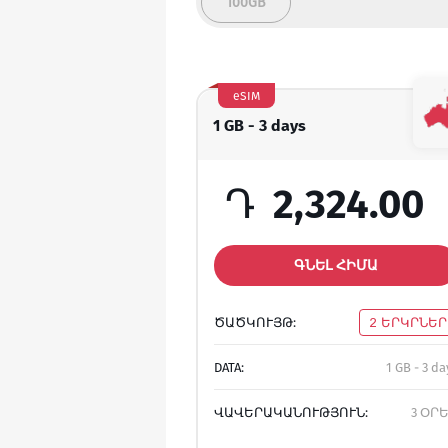
100GB
eSIM
1 GB - 3 days
Դ
2,324.00
ԳՆԵԼ ՀԻՄԱ
ԾԱԾԿՈՒՅԹ:
2 ԵՐԿՐՆԵՐ
DATA:
1 GB - 3 da
ՎԱՎԵՐԱԿԱՆՈՒԹՅՈՒՆ:
3 ՕՐ