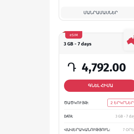
ՄԱՆՐԱՄԱՍՆԵՐ
eSIM
3 GB - 7 days
Դ
4,792.00
ԳՆԵԼ ՀԻՄԱ
ԾԱԾԿՈՒՅԹ:
2 ԵՐԿՐՆԵՐ
DATA:
3 GB - 7 da
ՎԱՎԵՐԱԿԱՆՈՒԹՅՈՒՆ:
7 ՕՐ