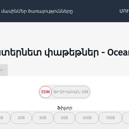
 մասին
Մեր ծառայությունները
ՄՈՒ
տերնետ փաթեթներ - Ocea
սահմանափակ ∞
ESIM
ՖԻԶԻԿԱԿԱՆ SIM
Ֆիլտր
GB
2GB
3GB
5GB
10GB
15GB