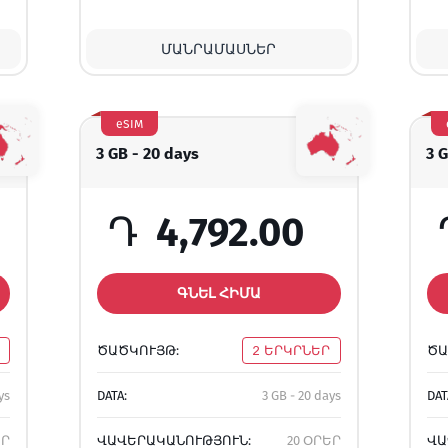
ՄԱՆՐԱՄԱՍՆԵՐ
eSIM
3 GB - 20 days
3 G
Դ
4,792.00
ԳՆԵԼ ՀԻՄԱ
ԾԱԾԿՈՒՅԹ:
2 ԵՐԿՐՆԵՐ
ԾԱ
ys
DATA:
3 GB - 20 days
DAT
ԵՐ
ՎԱՎԵՐԱԿԱՆՈՒԹՅՈՒՆ:
20 ՕՐԵՐ
ՎԱ