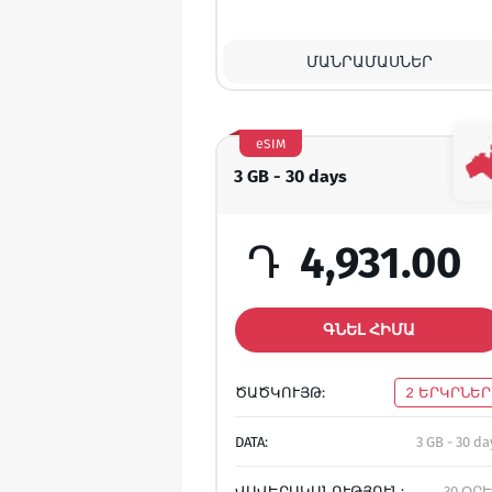
ՄԱՆՐԱՄԱՍՆԵՐ
eSIM
3 GB - 30 days
Դ
4,931.00
ԳՆԵԼ ՀԻՄԱ
ԾԱԾԿՈՒՅԹ:
2 ԵՐԿՐՆԵՐ
DATA:
3 GB - 30 da
ՎԱՎԵՐԱԿԱՆՈՒԹՅՈՒՆ:
30 ՕՐ