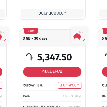
ՄԱՆՐԱՄԱՍՆԵՐ
eSIM
3 GB - 30 days
5 
Դ
5,347.50
ԳՆԵԼ ՀԻՄԱ
ԾԱԾԿՈՒՅԹ:
2 ԵՐԿՐՆԵՐ
ԾԱ
ys
DATA:
3 GB - 30 days
DAT
ԵՐ
ՎԱՎԵՐԱԿԱՆՈՒԹՅՈՒՆ:
30 ՕՐԵՐ
ՎԱ