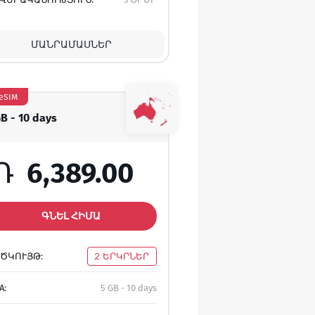
ՄԱՆՐԱՄԱՍՆԵՐ
eSIM
GB - 10 days
Դ
6,389.00
ԳՆԵԼ ՀԻՄԱ
ԾԿՈՒՅԹ:
2 ԵՐԿՐՆԵՐ
A:
5 GB - 10 days