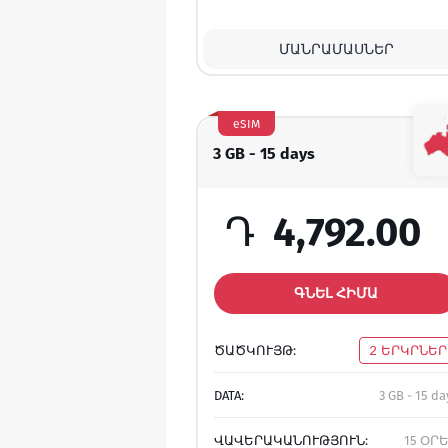
ՄԱՆՐԱՄԱՍՆԵՐ
eSIM
3 GB - 15 days
Դ
4,792.00
ԳՆԵԼ ՀԻՄԱ
ԾԱԾԿՈՒՅԹ:
2 ԵՐԿՐՆԵՐ
DATA:
3 GB - 15 da
ՎԱՎԵՐԱԿԱՆՈՒԹՅՈՒՆ:
15 ՕՐ