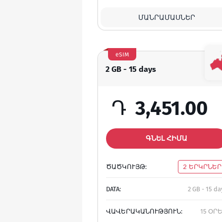
ՄԱՆՐԱՄԱՍՆԵՐ
eSIM
2 GB - 15 days
Դ
3,451.00
ԳՆԵԼ ՀԻՄԱ
ԾԱԾԿՈՒՅԹ:
2 ԵՐԿՐՆԵՐ
DATA:
2 GB - 15 da
ՎԱՎԵՐԱԿԱՆՈՒԹՅՈՒՆ:
15 ՕՐ