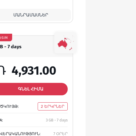
ՄԱՆՐԱՄԱՍՆԵՐ
eSIM
B - 7 days
Դ
4,931.00
ԳՆԵԼ ՀԻՄԱ
ԾԿՈՒՅԹ:
2 ԵՐԿՐՆԵՐ
A:
3 GB - 7 days
ՎԵՐԱԿԱՆՈՒԹՅՈՒՆ:
7 ՕՐԵՐ