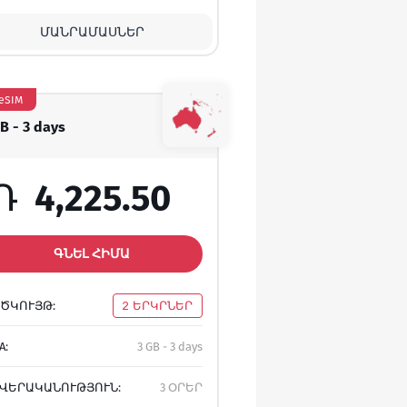
ՄԱՆՐԱՄԱՍՆԵՐ
eSIM
GB - 3 days
Դ
4,225.50
ԳՆԵԼ ՀԻՄԱ
ԾԿՈՒՅԹ:
2 ԵՐԿՐՆԵՐ
A:
3 GB - 3 days
ՎԵՐԱԿԱՆՈՒԹՅՈՒՆ:
3 ՕՐԵՐ