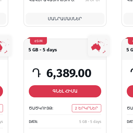
ՄԱՆՐԱՄԱՍՆԵՐ
eSIM
5 GB - 5 days
5 
Դ
6,389.00
ԳՆԵԼ ՀԻՄԱ
ԾԱԾԿՈՒՅԹ:
2 ԵՐԿՐՆԵՐ
ԾԱ
ys
DATA:
5 GB - 5 days
DAT