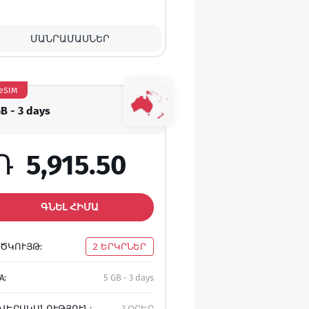
ՄԱՆՐԱՄԱՍՆԵՐ
eSIM
GB - 3 days
Դ
5,915.50
ԳՆԵԼ ՀԻՄԱ
ԾԿՈՒՅԹ:
2 ԵՐԿՐՆԵՐ
A:
5 GB - 3 days
ՎԵՐԱԿԱՆՈՒԹՅՈՒՆ:
3 ՕՐԵՐ