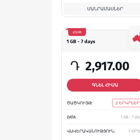
ՄԱՆՐԱՄԱՍՆԵՐ
eSIM
1 GB - 7 days
Դ
2,917.00
ԳՆԵԼ ՀԻՄԱ
ԾԱԾԿՈՒՅԹ:
2 ԵՐԿՐՆԵՐ
DATA:
1 GB - 7 da
ՎԱՎԵՐԱԿԱՆՈՒԹՅՈՒՆ:
7 ՕՐ