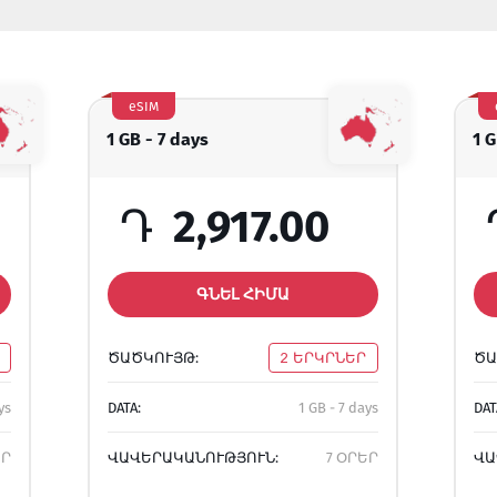
eSIM
1 GB - 7 days
1 G
Դ
2,917.00
ԳՆԵԼ ՀԻՄԱ
ԾԱԾԿՈՒՅԹ:
2 ԵՐԿՐՆԵՐ
ԾԱ
ys
DATA:
1 GB - 7 days
DAT
ԵՐ
ՎԱՎԵՐԱԿԱՆՈՒԹՅՈՒՆ:
7 ՕՐԵՐ
ՎԱ