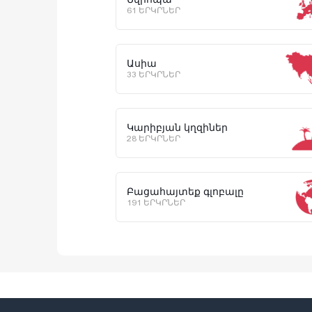
61 ԵՐԿՐՆԵՐ
Ասիա
33 ԵՐԿՐՆԵՐ
Կարիբյան կղզիներ
28 ԵՐԿՐՆԵՐ
Բացահայտեք գլոբալը
191 ԵՐԿՐՆԵՐ