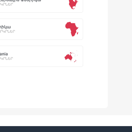
ՐԿՐՆԵՐ
րիկա
ԵՐԿՐՆԵՐ
ania
ՐԿՐՆԵՐ