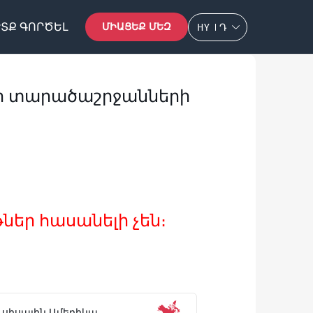
ՏՔ ԳՈՐԾԵԼ
ՄԻԱՑԵՔ ՄԵԶ
HY
Դ
ր տարածաշրջանների
ներ հասանելի չեն։
ուսիսային Ամերիկա