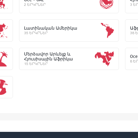
2 ԵՐԿՐՆԵՐ
3 Ե
Լատինական Ամերիկա
Աֆ
35 ԵՐԿՐՆԵՐ
38 
Մերձավոր Արևելք և
Oce
Հյուսիսային Աֆրիկա
8 Ե
15 ԵՐԿՐՆԵՐ