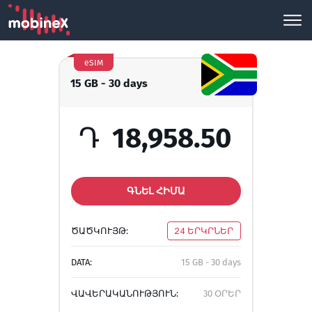
eSIM
15 GB - 30 days
Դ
18,958.50
ԳՆԵԼ ՀԻՄԱ
ԾԱԾԿՈՒՅԹ:
24 ԵՐԿՐՆԵՐ
DATA:
15 GB - 30 days
ՎԱՎԵՐԱԿԱՆՈՒԹՅՈՒՆ:
30 ՕՐԵՐ