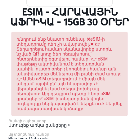
ESIM - ՀԱՐԱՎԱՅԻՆ
ԱՖՐԻԿԱ - 15GB 30 ՕՐԵՐ
Խնդրում ենք նկատի ունենալ․ ❌eSIM-ի
տեղադրումը դեռ չի ավարտվել։❌ 👉
Տեղադրելու համար սկանավորեք ստորև
նշված QR կոդը ձեր հեռախոսով՝
ինտերնետից օգտվելու համար։ 👉 eSIM
փաթեթը ակտիվանում է տեղադրման
պահին, ուստի օրեր չկորցնելու համար այն
ակտիվացրեք մեկնելուց մի քանի ժամ առաջ։
👉 Ամեն eSIM տեղադրվում է միայն մեկ
անգամ, այսինքն՝ այն հնարավոր չէ
վերականգնել կամ տեղափոխել այլ
հեռախոս։ Այդ դեպքում պետք է նոր eSIM
գրանցել։ ✅ eSIM-ի տեղադրման վիդեո
ուղեցույցը ներկայացված է ներքևում։ Սեղմեք
համապատասխան կոճակը։
Ցանցի օպերատոր
Ստուգեք առկա ցանցերը >
Այլ տեղեկություններ
Plan type: Data only