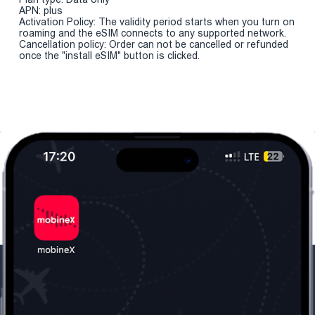
APN: plus
Activation Policy: The validity period starts when you turn on
roaming and the eSIM connects to any supported network.
Cancellation policy: Order can not be cancelled or refunded
once the "install eSIM" button is clicked.
Մեր ընկերությունը
Օգտակար
տեղեկություն