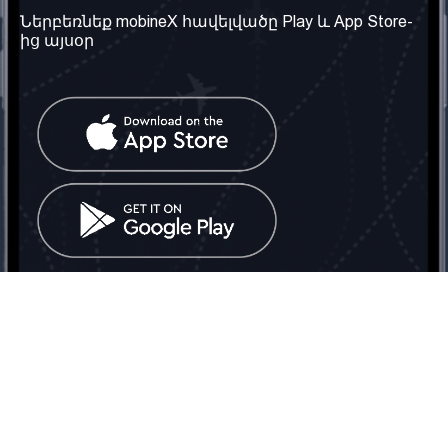
Մեր մասին
Ներբեռնեք mobineX հավելվածը Play և App Store-
Պայմաններ և դրույթներ
ից այսօր
Մեր ծառայությունները
Գաղտնիության
Ստանալ
քաղաքականություն
հեռախոսահամարը
Հաճախ տրվող հարցեր
Կապ մեզ հետ
Տարածել
սոցիալական
Միացյալ
ցանցում
Թագավորություն: Մենք
գործընկեր ենք
փնտրում
Հայաստանում
Հեռ․: (+374) 60 708 858
Email:
info@mobinex.com
Կապ մեզ հետ