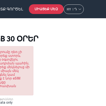
ՏՔ ԳՈՐԾԵԼ
ՄԻԱՑԵՔ ՄԵԶ
HY
Դ
GB 30 ՕՐԵՐ
րումը դեռ չի
որեք ստորև
 օգտվելու
ղադրման պահին,
եք մեկնելուց մի
 միայն մեկ
գնել կամ
 է նոր eSIM
յցը
պատասխան
թյուններ
Data only