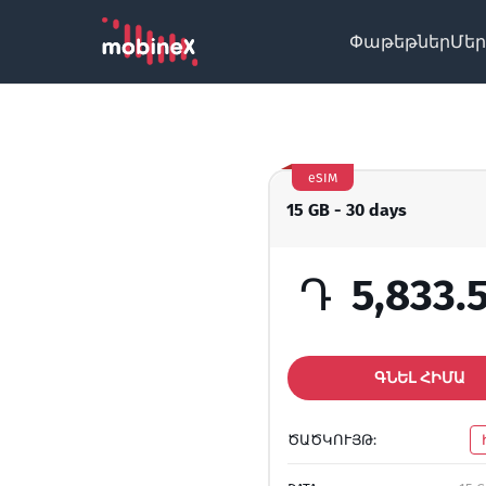
Փաթեթներ
Մեր
eSIM
15 GB - 30 days
Դ
5,833.
ԳՆԵԼ ՀԻՄԱ
ԾԱԾԿՈՒՅԹ: