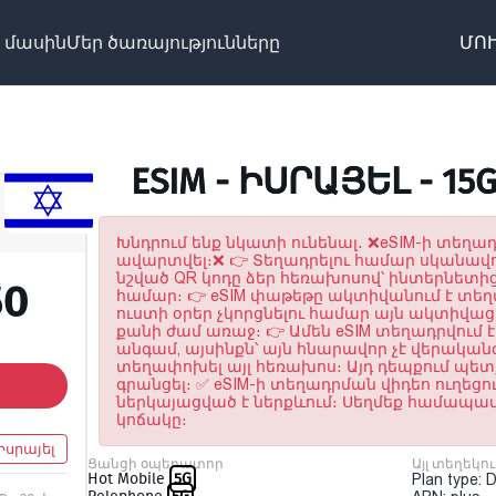
 մասին
Մեր ծառայությունները
ՄՈՒ
ESIM - ԻՍՐԱՅԵԼ - 15
Խնդրում ենք նկատի ունենալ․ ❌eSIM-ի տեղադ
ավարտվել։❌ 👉 Տեղադրելու համար սկանավ
նշված QR կոդը ձեր հեռախոսով՝ ինտերնետից
50
համար։ 👉 eSIM փաթեթը ակտիվանում է տե
ուստի օրեր չկորցնելու համար այն ակտիվացր
քանի ժամ առաջ։ 👉 Ամեն eSIM տեղադրվում է
անգամ, այսինքն՝ այն հնարավոր չէ վերական
տեղափոխել այլ հեռախոս։ Այդ դեպքում պետք
գրանցել։ ✅ eSIM-ի տեղադրման վիդեո ուղեցու
ներկայացված է ներքևում։ Սեղմեք համա
կոճակը։
Իսրայել
Ցանցի օպերատոր
Այլ տեղեկու
Hot Mobile
5G
Plan type: 