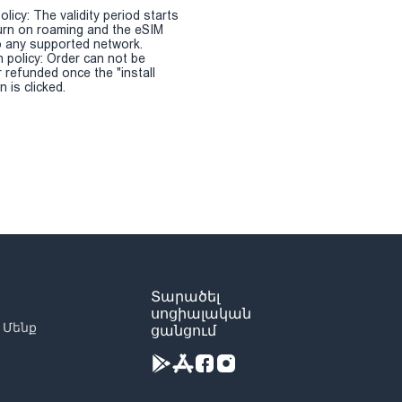
olicy: The validity period starts
urn on roaming and the eSIM
 any supported network.
n policy: Order can not be
r refunded once the "install
 is clicked.
Տարածել
սոցիալական
 Մենք
ցանցում