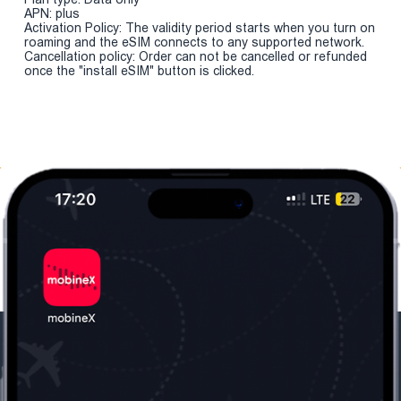
APN: plus
Activation Policy: The validity period starts when you turn on
roaming and the eSIM connects to any supported network.
Cancellation policy: Order can not be cancelled or refunded
once the "install eSIM" button is clicked.
Մեր ընկերությունը
Օգտակար
տեղեկություն