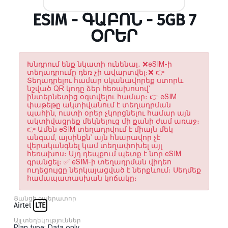
ESIM - ԳԱԲՈՆ - 5GB 7
ՕՐԵՐ
Խնդրում ենք նկատի ունենալ․ ❌eSIM-ի
տեղադրումը դեռ չի ավարտվել։❌ 👉
Տեղադրելու համար սկանավորեք ստորև
նշված QR կոդը ձեր հեռախոսով՝
ինտերնետից օգտվելու համար։ 👉 eSIM
փաթեթը ակտիվանում է տեղադրման
պահին, ուստի օրեր չկորցնելու համար այն
ակտիվացրեք մեկնելուց մի քանի ժամ առաջ։
👉 Ամեն eSIM տեղադրվում է միայն մեկ
անգամ, այսինքն՝ այն հնարավոր չէ
վերականգնել կամ տեղափոխել այլ
հեռախոս։ Այդ դեպքում պետք է նոր eSIM
գրանցել։ ✅ eSIM-ի տեղադրման վիդեո
ուղեցույցը ներկայացված է ներքևում։ Սեղմեք
համապատասխան կոճակը։
Ցանցի օպերատոր
Airtel
LTE
Այլ տեղեկություններ
Plan type: Data only