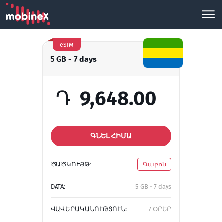
eSIM
5 GB - 7 days
Դ
9,648.00
ԳՆԵԼ ՀԻՄԱ
ԾԱԾԿՈՒՅԹ:
Գաբոն
DATA:
5 GB - 7 days
ՎԱՎԵՐԱԿԱՆՈՒԹՅՈՒՆ:
7 ՕՐԵՐ