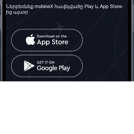
Մեր մասին
Ներբեռնեք mobineX հավելվածը Play և App Store-
Պայմաններ և դրույթներ
ից այսօր
Մեր ծառայությունները
Գաղտնիության
Ստանալ
քաղաքականություն
հեռախոսահամարը
Հաճախ տրվող հարցեր
Կապ մեզ հետ
Տարածել
սոցիալական
Միացյալ
ցանցում
Թագավորություն: Մենք
գործընկեր ենք
փնտրում
Հայաստանում
Հեռ․: (+374) 60 708 858
Email:
info@mobinex.com
Կապ մեզ հետ