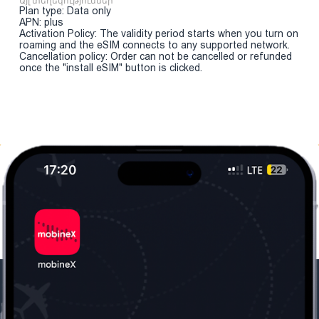
Այլ տեղեկություններ
Plan type: Data only
APN: plus
Activation Policy: The validity period starts when you turn on
roaming and the eSIM connects to any supported network.
Cancellation policy: Order can not be cancelled or refunded
once the "install eSIM" button is clicked.
Մեր ընկերությունը
Օգտակար