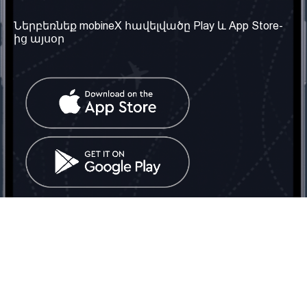
տեղեկություն
Մեր մասին
Ներբեռնեք mobineX հավելվածը Play և App Store-
Պայմաններ և դրույթներ
ից այսօր
Մեր ծառայությունները
Գաղտնիության
Ստանալ
քաղաքականություն
հեռախոսահամարը
Հաճախ տրվող հարցեր
Կապ մեզ հետ
Տարածել
սոցիալական
Միացյալ
ցանցում
Թագավորություն: Մենք
գործընկեր ենք
փնտրում
Հայաստանում
Հեռ․: (+374) 60 708 858
Email:
info@mobinex.com
Կապ մեզ հետ