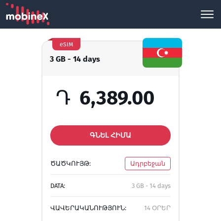
eSIM
3 GB - 14 days
Դ
6,389.00
ԳՆԵԼ ՀԻՄԱ
ԾԱԾԿՈՒՅԹ:
Ադրբեջան
DATA:
3 GB - 14 days
ՎԱՎԵՐԱԿԱՆՈՒԹՅՈՒՆ:
14 ՕՐԵՐ