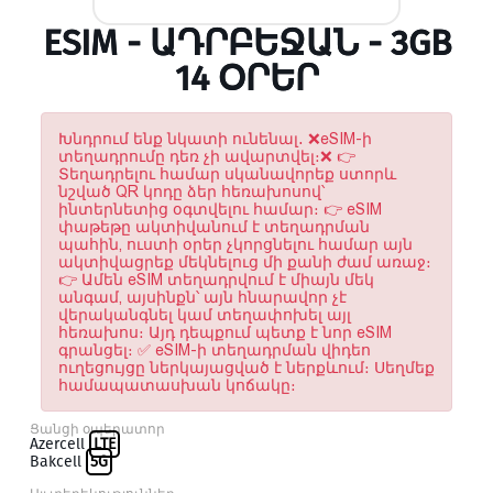
ESIM - ԱԴՐԲԵՋԱՆ - 3GB
14 ՕՐԵՐ
Խնդրում ենք նկատի ունենալ․ ❌eSIM-ի
տեղադրումը դեռ չի ավարտվել։❌ 👉
Տեղադրելու համար սկանավորեք ստորև
նշված QR կոդը ձեր հեռախոսով՝
ինտերնետից օգտվելու համար։ 👉 eSIM
փաթեթը ակտիվանում է տեղադրման
պահին, ուստի օրեր չկորցնելու համար այն
ակտիվացրեք մեկնելուց մի քանի ժամ առաջ։
👉 Ամեն eSIM տեղադրվում է միայն մեկ
անգամ, այսինքն՝ այն հնարավոր չէ
վերականգնել կամ տեղափոխել այլ
հեռախոս։ Այդ դեպքում պետք է նոր eSIM
գրանցել։ ✅ eSIM-ի տեղադրման վիդեո
ուղեցույցը ներկայացված է ներքևում։ Սեղմեք
համապատասխան կոճակը։
Ցանցի օպերատոր
Azercell
LTE
Bakcell
5G