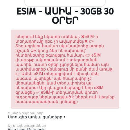
ESIM - ԱՍԻԱ - 30GB 30
ՕՐԵՐ
Խնդրում ենք նկատի ունենալ․ ❌eSIM-ի
տեղադրումը դեռ չի ավարտվել։❌ 👉
Տեղադրելու համար սկանավորեք ստորև
նշված QR կոդը ձեր հեռախոսով՝
ինտերնետից օգտվելու համար։ 👉 eSIM
փաթեթը ակտիվանում է տեղադրման
պահին, ուստի օրեր չկորցնելու համար այն
ակտիվացրեք մեկնելուց մի քանի ժամ առաջ։
👉 Ամեն eSIM տեղադրվում է միայն մեկ
անգամ, այսինքն՝ այն հնարավոր չէ
վերականգնել կամ տեղափոխել այլ
հեռախոս։ Այդ դեպքում պետք է նոր eSIM
գրանցել։ ✅ eSIM-ի տեղադրման վիդեո
ուղեցույցը ներկայացված է ներքևում։ Սեղմեք
համապատասխան կոճակը։
Ցանցի օպերատոր
Ստուգեք առկա ցանցերը >
Այլ տեղեկություններ
Plan type: Data only