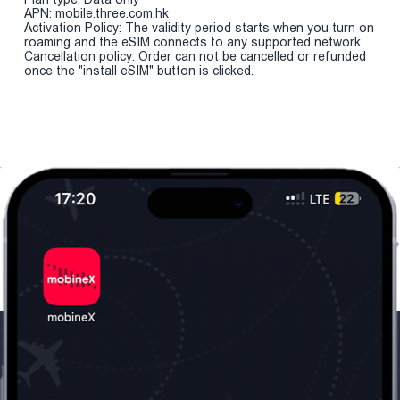
APN: mobile.three.com.hk
Activation Policy: The validity period starts when you turn on
roaming and the eSIM connects to any supported network.
Cancellation policy: Order can not be cancelled or refunded
once the "install eSIM" button is clicked.
Մեր ընկերությունը
Օգտակար
տեղեկություն