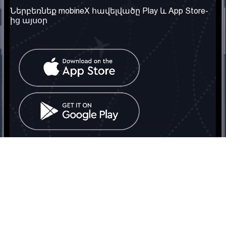
Մեր մասին
Ներբեռնեք mobineX հավելվածը Play և App Store-
Պայմաններ և դրույթներ
ից այսօր
Մեր ծառայությունները
Գաղտնիության
Ստանալ
քաղաքականություն
հեռախոսահամարը
Հաճախ տրվող հարցեր
Կապ մեզ հետ
Տարածել
սոցիալական
Միացյալ
ցանցում
Թագավորություն: Մենք
գործընկեր ենք
փնտրում
Հայաստանում
Հեռ․: (+374) 60 708 858
Email:
info@mobinex.com
Կապ մեզ հետ