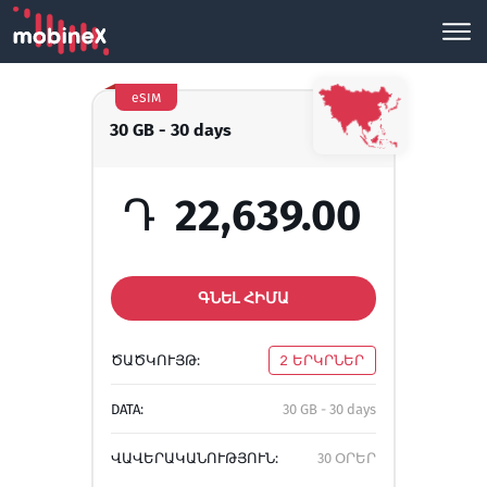
eSIM
30 GB - 30 days
Դ
22,639.00
ԳՆԵԼ ՀԻՄԱ
ԾԱԾԿՈՒՅԹ:
2 ԵՐԿՐՆԵՐ
DATA:
30 GB - 30 days
ՎԱՎԵՐԱԿԱՆՈՒԹՅՈՒՆ:
30 ՕՐԵՐ