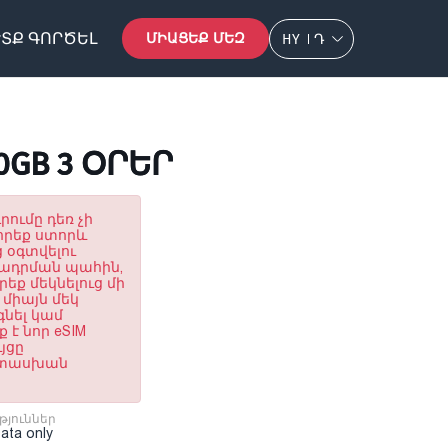
ՏՔ ԳՈՐԾԵԼ
ՄԻԱՑԵՔ ՄԵԶ
HY
Դ
0GB 3 ՕՐԵՐ
րումը դեռ չի
որեք ստորև
 օգտվելու
ղադրման պահին,
եք մեկնելուց մի
 միայն մեկ
գնել կամ
 է նոր eSIM
յցը
պատասխան
թյուններ
Data only