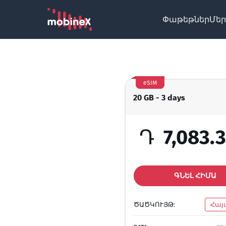
Փաթեթներ
Մեր
eSIM
20 GB - 3 days
Դ
7,083.
ԳՆԵԼ ՀԻՄԱ
ԾԱԾԿՈՒՅԹ:
Հայ