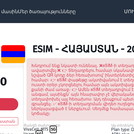
 մասին
Մեր ծառայությունները
ՄՈՒ
ESIM - ՀԱՅԱՍՏԱՆ - 2
Խնդրում ենք նկատի ունենալ․ ❌eSIM-ի տեղադ
ավարտվել։❌ 👉 Տեղադրելու համար սկանավ
նշված QR կոդը ձեր հեռախոսով՝ ինտերնետից
30
համար։ 👉 eSIM փաթեթը ակտիվանում է տե
ուստի օրեր չկորցնելու համար այն ակտիվացր
քանի ժամ առաջ։ 👉 Ամեն eSIM տեղադրվում է
անգամ, այսինքն՝ այն հնարավոր չէ վերական
տեղափոխել այլ հեռախոս։ Այդ դեպքում պետք
գրանցել։ ✅ eSIM-ի տեղադրման վիդեո ուղեցու
ներկայացված է ներքևում։ Սեղմեք համա
կոճակը։
աստան
Ցանցի օպերատոր
Այլ տեղեկու
VivaCell-MTS
5G
Plan type: 