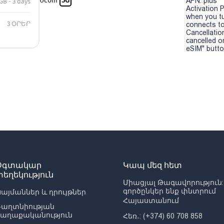
Ucom
5G
APN: plus
GB - 3 days
Activation P
when you t
3 ՕՐԵՐ
connects to
Cancellatio
cancelled o
eSIM" button
Օգտակար
Կապ մեզ հետ
տեղեկություն
Միացյալ Թագավորություն:
գործընկեր ենք փնտրում
այմաններ և դրույթներ
Հայաստանում
Գաղտնիության
քաղաքականություն
Հեռ․: (+374) 60 708 858