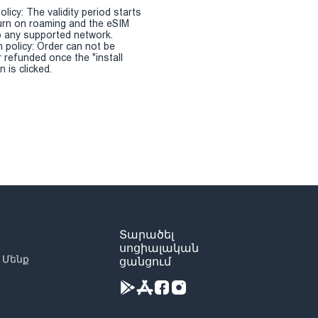
olicy: The validity period starts
urn on roaming and the eSIM
 any supported network.
n policy: Order can not be
r refunded once the "install
 is clicked.
Տարածել
սոցիալական
 Մենք
ցանցում