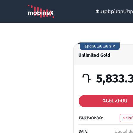
Փաթեթներ
Մեր
Ֆիզիկական SIM
Unlimited Gold
Դ
5,833.
ԳՆԵԼ ՀԻՄԱ
ԾԱԾԿՈՒՅԹ:
97 Ե
DATA:
Անսահմ