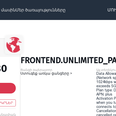
 մասին
Մեր ծառայությունները
ՄՈՒ
FRONTEND.UNLIMITED_PA
30
Ցանցի օպերատոր
Այլ տեղեկու
Ստուգեք առկա ցանցերը >
Data Allowa
(Network sp
1024kbps w
exceeds 5G
Plan type: 
APN: plus
Activation P
when you t
ՐԿՐՆԵՐ
connects to
Cancellatio
անափակ
cancelled o