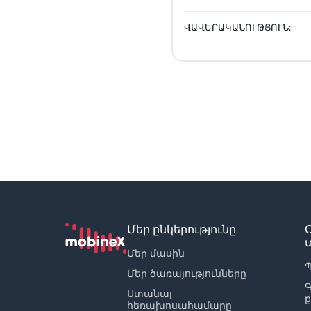
ՎԱՎԵՐԱԿԱՆՈՒԹՅՈՒՆ:
Մեր ընկերությունը
Մեր մասին
Պ
Մեր ծառայությունները
Ստանալ
հեռախոսահամարը