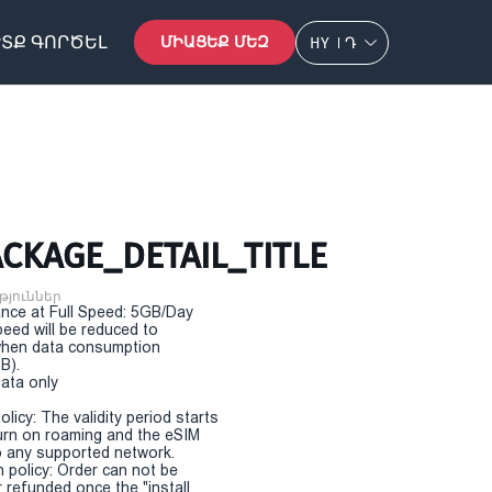
ՏՔ ԳՈՐԾԵԼ
ՄԻԱՑԵՔ ՄԵԶ
HY
Դ
CKAGE_DETAIL_TITLE
թյուններ
nce at Full Speed: 5GB/Day
eed will be reduced to
hen data consumption
B).
Data only
olicy: The validity period starts
urn on roaming and the eSIM
 any supported network.
n policy: Order can not be
r refunded once the "install