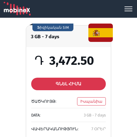
Ֆիզիկական SIM
3 GB - 7 days
Դ
3,472.50
ԳՆԵԼ ՀԻՄԱ
ԾԱԾԿՈՒՅԹ:
Իսպանիա
DATA:
3 GB - 7 days
ՎԱՎԵՐԱԿԱՆՈՒԹՅՈՒՆ:
7 ՕՐԵՐ