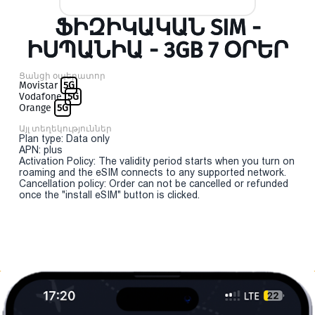
ՖԻԶԻԿԱԿԱՆ SIM -
ԻՍՊԱՆԻԱ - 3GB 7 ՕՐԵՐ
Ցանցի օպերատոր
Movistar
5G
Vodafone
5G
Orange
5G
Այլ տեղեկություններ
Plan type: Data only
APN: plus
Activation Policy: The validity period starts when you turn on
roaming and the eSIM connects to any supported network.
Cancellation policy: Order can not be cancelled or refunded
once the "install eSIM" button is clicked.