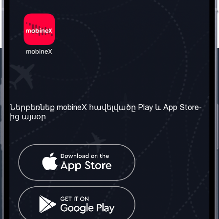
Մեր ընկերությունը
Օգտակար
տեղեկություն
Մեր մասին
Ներբեռնեք mobineX հավելվածը Play և App Store-
Պայմաններ և դրույթներ
ից այսօր
Մեր ծառայությունները
Գաղտնիության
Ստանալ
քաղաքականություն
հեռախոսահամարը
Հաճախ տրվող հարցեր
Կապ մեզ հետ
Տարածել
սոցիալական
Միացյալ
ցանցում
Թագավորություն: Մենք
գործընկեր ենք