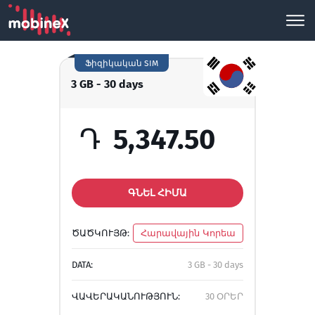
Ֆիզիկական SIM
3 GB - 30 days
Դ
5,347.50
ԳՆԵԼ ՀԻՄԱ
ԾԱԾԿՈՒՅԹ:
Հարավային Կորեա
DATA:
3 GB - 30 days
ՎԱՎԵՐԱԿԱՆՈՒԹՅՈՒՆ:
30 ՕՐԵՐ