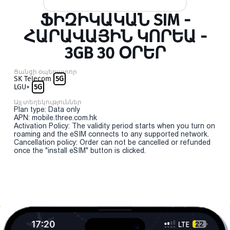
ՖԻԶԻԿԱԿԱՆ SIM -
ՀԱՐԱՎԱՅԻՆ ԿՈՐԵԱ -
3GB 30 ՕՐԵՐ
Ցանցի օպերատոր
SK Telecom
5G
LGU+
5G
Այլ տեղեկություններ
Plan type: Data only
APN: mobile.three.com.hk
Activation Policy: The validity period starts when you turn on
roaming and the eSIM connects to any supported network.
Cancellation policy: Order can not be cancelled or refunded
once the "install eSIM" button is clicked.