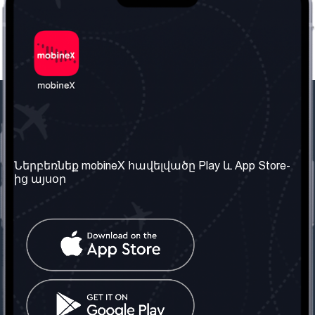
Մեր ընկերությունը
Օգտակար
տեղեկություն
Մեր մասին
Ներբեռնեք mobineX հավելվածը Play և App Store-
Պայմաններ և դրույթներ
ից այսօր
Մեր ծառայությունները
Գաղտնիության
Ստանալ
քաղաքականություն
հեռախոսահամարը
Հաճախ տրվող հարցեր
Կապ մեզ հետ
Տարածել
սոցիալական
Միացյալ
ցանցում
Թագավորություն: Մենք
գործընկեր ենք