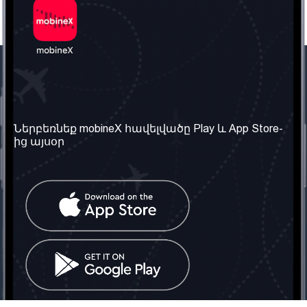
Մեր ընկերությունը
Օգտակար
տեղեկություն
Մեր մասին
Ներբեռնեք mobineX հավելվածը Play և App Store-
Պայմաններ և դրույթներ
ից այսօր
Մեր ծառայությունները
Գաղտնիության
Ստանալ
քաղաքականություն
հեռախոսահամարը
Հաճախ տրվող հարցեր
Կապ մեզ հետ
Տարածել
սոցիալական
Միացյալ
ցանցում
Թագավորություն: Մենք
գործընկեր ենք
փնտրում
Հայաստանում