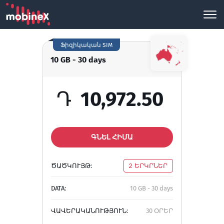
Ֆիզիկական SIM
10 GB - 30 days
Դ
10,972.50
ԳՆԵԼ ՀԻՄԱ
ԾԱԾԿՈՒՅԹ:
2 ԵՐԿՐՆԵՐ
DATA:
10 GB - 30 days
ՎԱՎԵՐԱԿԱՆՈՒԹՅՈՒՆ:
30 ՕՐԵՐ