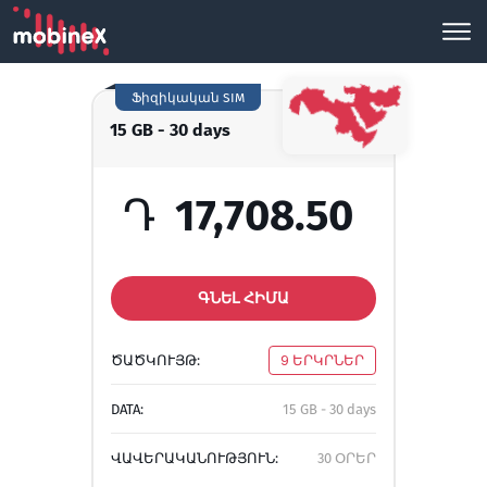
Ֆիզիկական SIM
15 GB - 30 days
Դ
17,708.50
ԳՆԵԼ ՀԻՄԱ
ԾԱԾԿՈՒՅԹ:
9 ԵՐԿՐՆԵՐ
DATA:
15 GB - 30 days
ՎԱՎԵՐԱԿԱՆՈՒԹՅՈՒՆ:
30 ՕՐԵՐ