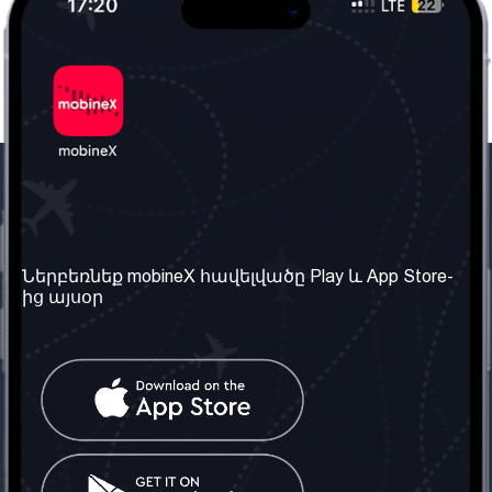
Մեր ընկերությունը
Օգտակար
տեղեկություն
Մեր մասին
Ներբեռնեք mobineX հավելվածը Play և App Store-
Պայմաններ և դրույթներ
ից այսօր
Մեր ծառայությունները
Գաղտնիության
Ստանալ
քաղաքականություն
հեռախոսահամարը
Հաճախ տրվող հարցեր
Կապ մեզ հետ
Տարածել
սոցիալական
Միացյալ
ցանցում
Թագավորություն: Մենք