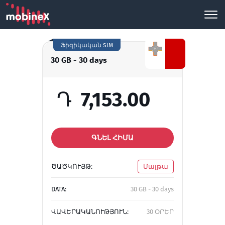
Ֆիզիկական SIM
30 GB - 30 days
Դ
7,153.00
ԳՆԵԼ ՀԻՄԱ
ԾԱԾԿՈՒՅԹ:
Մալթա
DATA:
30 GB - 30 days
ՎԱՎԵՐԱԿԱՆՈՒԹՅՈՒՆ:
30 ՕՐԵՐ