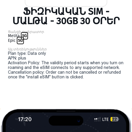
ՖԻԶԻԿԱԿԱՆ SIM -
ՄԱԼԹԱ - 30GB 30 ՕՐԵՐ
Ցանցի օպերատոր
Melita
5G
Epic
5G
Այլ տեղեկություններ
Plan type: Data only
APN: plus
Activation Policy: The validity period starts when you turn on
roaming and the eSIM connects to any supported network.
Cancellation policy: Order can not be cancelled or refunded
once the "install eSIM" button is clicked.