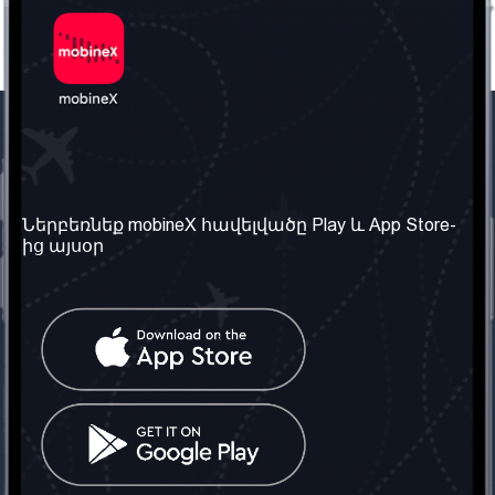
Մեր ընկերությունը
Օգտակար
տեղեկություն
Մեր մասին
Ներբեռնեք mobineX հավելվածը Play և App Store-
Պայմաններ և դրույթներ
ից այսօր
Մեր ծառայությունները
Գաղտնիության
Ստանալ
քաղաքականություն
հեռախոսահամարը
Հաճախ տրվող հարցեր
Կապ մեզ հետ
Տարածել
սոցիալական
Միացյալ
ցանցում
Թագավորություն: Մենք
գործընկեր ենք
փնտրում