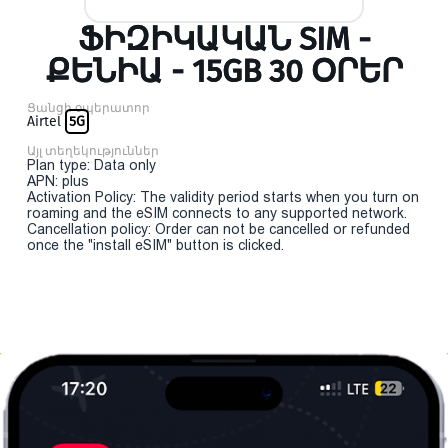
ՖԻԶԻԿԱԿԱՆ SIM -
ՔԵՆԻԱ - 15GB 30 ՕՐԵՐ
Ցանցի օպերատոր
Airtel
5G
Այլ տեղեկություններ
Plan type: Data only
APN: plus
Activation Policy: The validity period starts when you turn on
roaming and the eSIM connects to any supported network.
Cancellation policy: Order can not be cancelled or refunded
once the "install eSIM" button is clicked.