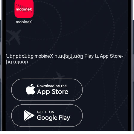
Մեր ընկերությունը
Օգտակար
տեղեկություն
Մեր մասին
Ներբեռնեք mobineX հավելվածը Play և App Store-
Պայմաններ և դրույթներ
ից այսօր
Մեր ծառայությունները
Գաղտնիության
Ստանալ
քաղաքականություն
հեռախոսահամարը
Հաճախ տրվող հարցեր
Կապ մեզ հետ
Տարածել
սոցիալական
Միացյալ
ցանցում
Թագավորություն: Մենք
գործընկեր ենք
փնտրում
Հայաստանում