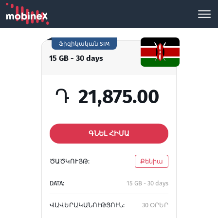
Ֆիզիկական SIM
15 GB - 30 days
Դ
21,875.00
ԳՆԵԼ ՀԻՄԱ
ԾԱԾԿՈՒՅԹ:
Քենիա
DATA:
15 GB - 30 days
ՎԱՎԵՐԱԿԱՆՈՒԹՅՈՒՆ:
30 ՕՐԵՐ