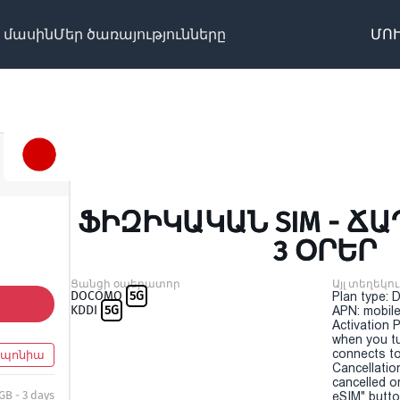
 մասին
Մեր ծառայությունները
ՄՈՒ
ՖԻԶԻԿԱԿԱՆ SIM - ՃԱ
3 ՕՐԵՐ
Ցանցի օպերատոր
Այլ տեղեկու
DOCOMO
5G
Plan type: 
KDDI
5G
APN: mobile
Activation P
when you t
connects to
պոնիա
Cancellatio
cancelled o
 GB - 3 days
eSIM" button