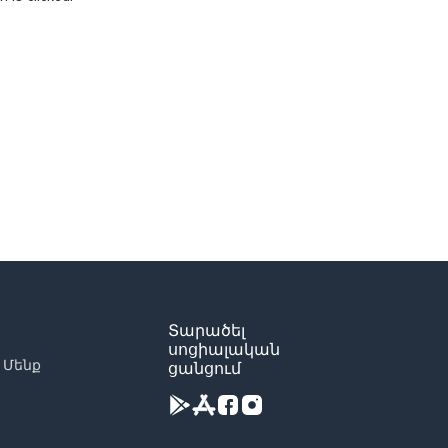
Տարածել
սոցիալական
 Մենք
ցանցում