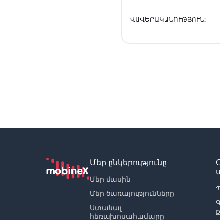
ՎԱՎԵՐԱԿԱՆՈՒԹՅՈՒՆ:
Մեր ընկերությունը
Մեր մասին
Պ
Մեր ծառայությունները
Ստանալ
հեռախոսահամարը