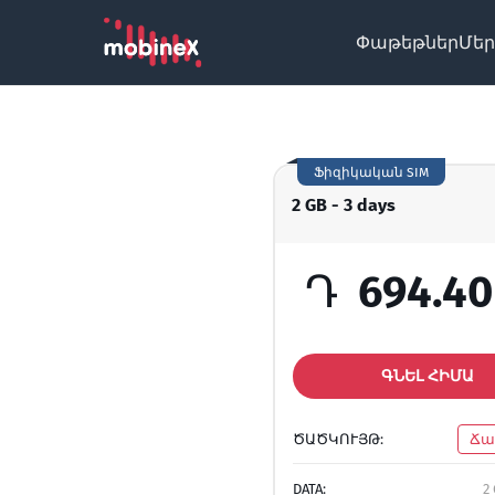
Փաթեթներ
Մեր
Ֆիզիկական SIM
2 GB - 3 days
Դ
694.40
ԳՆԵԼ ՀԻՄԱ
ԾԱԾԿՈՒՅԹ:
Ճա
DATA:
2