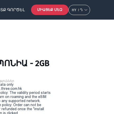
ՏՔ ԳՈՐԾԵԼ
ՄԻԱՑԵՔ ՄԵԶ
HY
Դ
ՊՈՆԻԱ - 2GB
թյուններ
Data only
.three.com.hk
olicy: The validity period starts
urn on roaming and the eSIM
 any supported network.
n policy: Order can not be
r refunded once the "install
 is clicked.