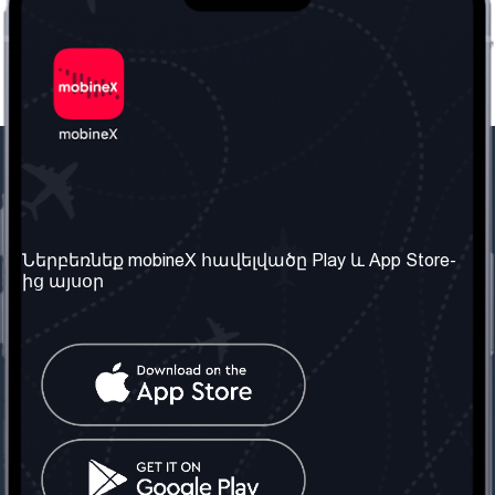
Մեր ընկերությունը
Օգտակար
տեղեկություն
Մեր մասին
Ներբեռնեք mobineX հավելվածը Play և App Store-
Պայմաններ և դրույթներ
ից այսօր
Մեր ծառայությունները
Գաղտնիության
Ստանալ
քաղաքականություն
հեռախոսահամարը
Հաճախ տրվող հարցեր
Կապ մեզ հետ
Տարածել
սոցիալական
Միացյալ
ցանցում
Թագավորություն: Մենք
գործընկեր ենք