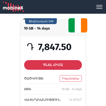
Ֆիզիկական SIM
10 GB - 14 days
Դ
7,847.50
ԳՆԵԼ ՀԻՄԱ
ԾԱԾԿՈՒՅԹ:
Իռլանդիա
DATA:
10 GB - 14 days
ՎԱՎԵՐԱԿԱՆՈՒԹՅՈՒՆ:
14 ՕՐԵՐ