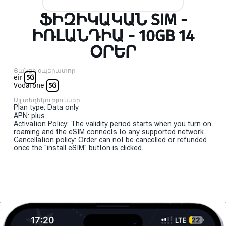
ՖԻԶԻԿԱԿԱՆ SIM -
ԻՌԼԱՆԴԻԱ - 10GB 14
ՕՐԵՐ
Ցանցի օպերատոր
eir
5G
Vodafone
5G
Այլ տեղեկություններ
Plan type: Data only
APN: plus
Activation Policy: The validity period starts when you turn on
roaming and the eSIM connects to any supported network.
Cancellation policy: Order can not be cancelled or refunded
once the "install eSIM" button is clicked.