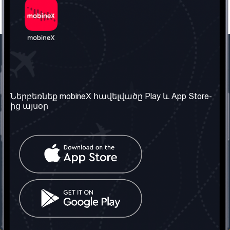
Մեր ընկերությունը
Օգտակար
տեղեկություն
Մեր մասին
Ներբեռնեք mobineX հավելվածը Play և App Store-
Պայմաններ և դրույթներ
ից այսօր
Մեր ծառայությունները
Գաղտնիության
Ստանալ
քաղաքականություն
հեռախոսահամարը
Հաճախ տրվող հարցեր
Կապ մեզ հետ
Տարածել
սոցիալական
Միացյալ
ցանցում
Թագավորություն: Մենք
գործընկեր ենք
փնտրում
Հայաստանում