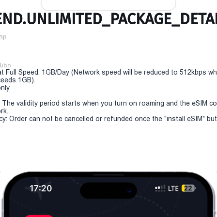
ND.UNLIMITED_PACKAGE_DETAI
որ
ններ
t Full Speed: 1GB/Day (Network speed will be reduced to 512kbps w
eeds 1GB).
only
y: The validity period starts when you turn on roaming and the eSIM c
rk.
cy: Order can not be cancelled or refunded once the "install eSIM" but