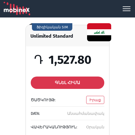
Ֆիզիկական SIM
Unlimited Standard
Դ
1,527.80
ԳՆԵԼ ՀԻՄԱ
ԾԱԾԿՈՒՅԹ:
Իրաք
DATA:
Անսահմանափակ
ՎԱՎԵՐԱԿԱՆՈՒԹՅՈՒՆ:
Օրական