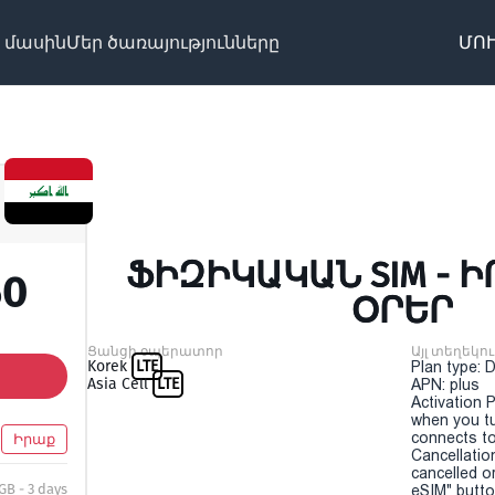
 մասին
Մեր ծառայությունները
ՄՈՒ
ՖԻԶԻԿԱԿԱՆ SIM - ԻՐ
50
ՕՐԵՐ
Ցանցի օպերատոր
Այլ տեղեկու
Korek
LTE
Plan type: 
Asia Cell
LTE
APN: plus
Activation P
when you t
connects to
Իրաք
Cancellatio
cancelled o
 GB - 3 days
eSIM" button