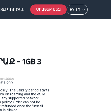
ՏՔ ԳՈՐԾԵԼ
ՄԻԱՑԵՔ ՄԵԶ
HY
Դ
ԱՔ - 1GB 3
թյուններ
Data only
olicy: The validity period starts
urn on roaming and the eSIM
 any supported network.
n policy: Order can not be
r refunded once the "install
 is clicked.