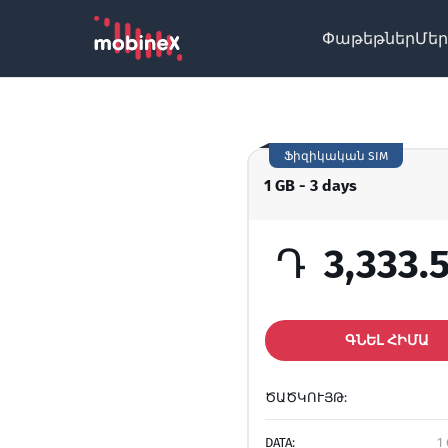
Փաթեթներ
Մեր
Ֆիզիկական SIM
1 GB - 3 days
Դ
3,333.
ԳՆԵԼ ՀԻՄԱ
ԾԱԾԿՈՒՅԹ:
DATA:
1