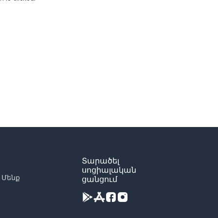
Տարածել
սոցիալական
 Մենք
ցանցում