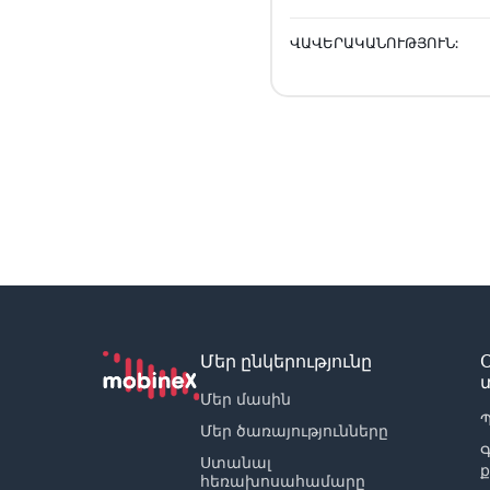
ՎԱՎԵՐԱԿԱՆՈՒԹՅՈՒՆ:
Մեր ընկերությունը
Մեր մասին
Պ
Մեր ծառայությունները
Ստանալ
հեռախոսահամարը