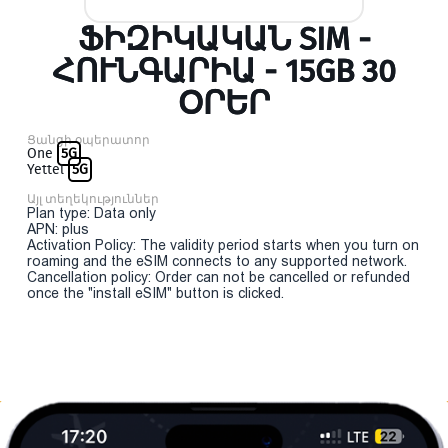
ՖԻԶԻԿԱԿԱՆ SIM -
ՀՈՒՆԳԱՐԻԱ - 15GB 30
ՕՐԵՐ
Ցանցի օպերատոր
One
5G
Yettel
5G
Այլ տեղեկություններ
Plan type: Data only
APN: plus
Activation Policy: The validity period starts when you turn on
roaming and the eSIM connects to any supported network.
Cancellation policy: Order can not be cancelled or refunded
once the "install eSIM" button is clicked.