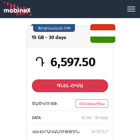
Ֆիզիկական SIM
15 GB - 30 days
Դ
6,597.50
ԳՆԵԼ ՀԻՄԱ
ԾԱԾԿՈՒՅԹ:
Հունգարիա
DATA:
15 GB - 30 days
ՎԱՎԵՐԱԿԱՆՈՒԹՅՈՒՆ:
30 ՕՐԵՐ