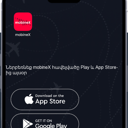
Մեր ընկերությունը
Օգտակար
տեղեկություն
Մեր մասին
Ներբեռնեք mobineX հավելվածը Play և App Store-
Պայմաններ և դրույթներ
ից այսօր
Մեր ծառայությունները
Գաղտնիության
Ստանալ
քաղաքականություն
հեռախոսահամարը
Հաճախ տրվող հարցեր
Կապ մեզ հետ
Տարածել
սոցիալական
Միացյալ
ցանցում
Թագավորություն: Մենք
գործընկեր ենք