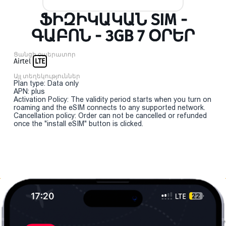
ՖԻԶԻԿԱԿԱՆ SIM -
ԳԱԲՈՆ - 3GB 7 ՕՐԵՐ
Ցանցի օպերատոր
Airtel
LTE
Այլ տեղեկություններ
Plan type: Data only
APN: plus
Activation Policy: The validity period starts when you turn on
roaming and the eSIM connects to any supported network.
Cancellation policy: Order can not be cancelled or refunded
once the "install eSIM" button is clicked.