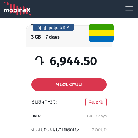
Ֆիզիկական SIM
3 GB - 7 days
Դ
6,944.50
ԳՆԵԼ ՀԻՄԱ
ԾԱԾԿՈՒՅԹ:
Գաբոն
DATA:
3 GB - 7 days
ՎԱՎԵՐԱԿԱՆՈՒԹՅՈՒՆ:
7 ՕՐԵՐ