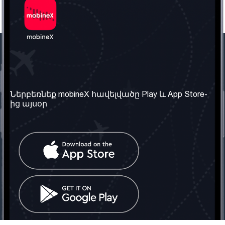
Մեր ընկերությունը
Օգտակար
տեղեկություն
Մեր մասին
Ներբեռնեք mobineX հավելվածը Play և App Store-
Պայմաններ և դրույթներ
ից այսօր
Մեր ծառայությունները
Գաղտնիության
Ստանալ
քաղաքականություն
հեռախոսահամարը
Հաճախ տրվող հարցեր
Կապ մեզ հետ
Տարածել
սոցիալական
Միացյալ
ցանցում
Թագավորություն: Մենք
գործընկեր ենք
փնտրում
Հայաստանում