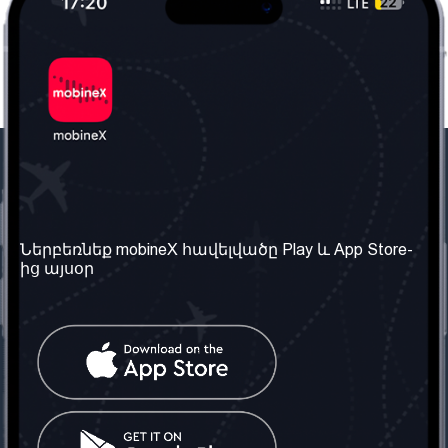
Մեր ընկերությունը
Օգտակար
տեղեկություն
Մեր մասին
Ներբեռնեք mobineX հավելվածը Play և App Store-
Պայմաններ և դրույթներ
ից այսօր
Մեր ծառայությունները
Գաղտնիության
Ստանալ
քաղաքականություն
հեռախոսահամարը
Հաճախ տրվող հարցեր
Կապ մեզ հետ
Տարածել
սոցիալական
Միացյալ
ցանցում
Թագավորություն: Մենք