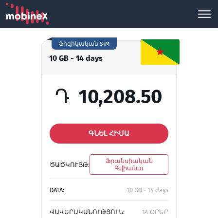
Ֆիզիկական SIM
10 GB - 14 days
Դ
10,208.50
ԳՆԵԼ ՀԻՄԱ
Ֆրանսիական
ԾԱԾԿՈՒՅԹ:
Գվիանա
DATA:
10 GB - 14 days
ՎԱՎԵՐԱԿԱՆՈՒԹՅՈՒՆ:
14 ՕՐԵՐ