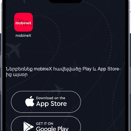
Մեր ընկերությունը
Օգտակար
տեղեկություն
Մեր մասին
Ներբեռնեք mobineX հավելվածը Play և App Store-
Պայմաններ և դրույթներ
ից այսօր
Մեր ծառայությունները
Գաղտնիության
Ստանալ
քաղաքականություն
հեռախոսահամարը
Հաճախ տրվող հարցեր
Կապ մեզ հետ
Տարածել
սոցիալական
Միացյալ
ցանցում
Թագավորություն: Մենք
գործընկեր ենք