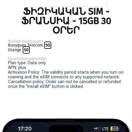
ՖԻԶԻԿԱԿԱՆ SIM -
ՖՐԱՆՍԻԱ - 15GB 30
ՕՐԵՐ
Ցանցի օպերատոր
Bouygues Telecom
5G
Orange
5G
Այլ տեղեկություններ
Plan type: Data only
APN: plus
Activation Policy: The validity period starts when you turn on
roaming and the eSIM connects to any supported network.
Cancellation policy: Order can not be cancelled or refunded
once the "install eSIM" button is clicked.