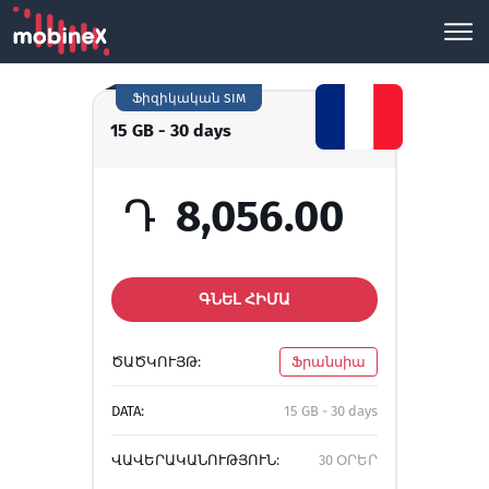
Ֆիզիկական SIM
15 GB - 30 days
Դ
8,056.00
ԳՆԵԼ ՀԻՄԱ
ԾԱԾԿՈՒՅԹ:
Ֆրանսիա
DATA:
15 GB - 30 days
ՎԱՎԵՐԱԿԱՆՈՒԹՅՈՒՆ:
30 ՕՐԵՐ