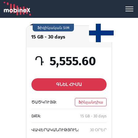
Ֆիզիկական SIM
15 GB - 30 days
Դ
5,555.60
ԳՆԵԼ ՀԻՄԱ
ԾԱԾԿՈՒՅԹ:
Ֆինլանդիա
DATA:
15 GB - 30 days
ՎԱՎԵՐԱԿԱՆՈՒԹՅՈՒՆ:
30 ՕՐԵՐ