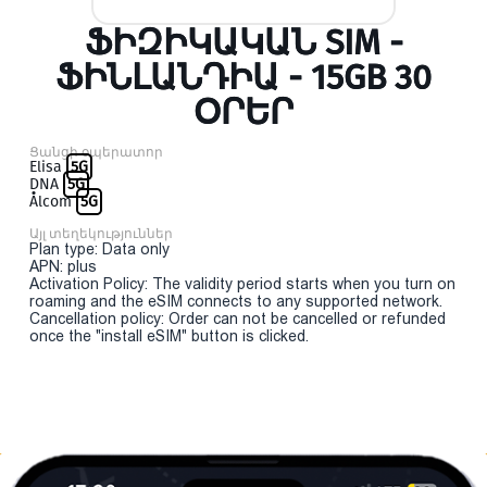
ՖԻԶԻԿԱԿԱՆ SIM -
ՖԻՆԼԱՆԴԻԱ - 15GB 30
ՕՐԵՐ
Ցանցի օպերատոր
Elisa
5G
DNA
5G
Ålcom
5G
Այլ տեղեկություններ
Plan type: Data only
APN: plus
Activation Policy: The validity period starts when you turn on
roaming and the eSIM connects to any supported network.
Cancellation policy: Order can not be cancelled or refunded
once the "install eSIM" button is clicked.