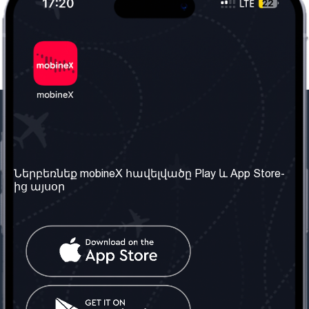
Մեր ընկերությունը
Օգտակար
տեղեկություն
Մեր մասին
Ներբեռնեք mobineX հավելվածը Play և App Store-
Պայմաններ և դրույթներ
ից այսօր
Մեր ծառայությունները
Գաղտնիության
Ստանալ
քաղաքականություն
հեռախոսահամարը
Հաճախ տրվող հարցեր
Կապ մեզ հետ
Տարածել
սոցիալական
Միացյալ
ցանցում
Թագավորություն: Մենք