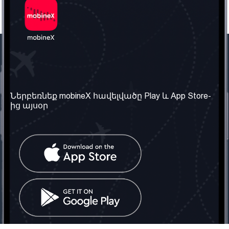
Մեր ընկերությունը
Օգտակար
տեղեկություն
Մեր մասին
Ներբեռնեք mobineX հավելվածը Play և App Store-
Պայմաններ և դրույթներ
ից այսօր
Մեր ծառայությունները
Գաղտնիության
Ստանալ
քաղաքականություն
հեռախոսահամարը
Հաճախ տրվող հարցեր
Կապ մեզ հետ
Տարածել
սոցիալական
Միացյալ
ցանցում
Թագավորություն: Մենք
գործընկեր ենք
փնտրում
Հայաստանում