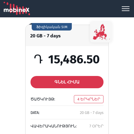
Ֆիզիկական SIM
20 GB - 7 days
Դ
15,486.50
ԳՆԵԼ ՀԻՄԱ
ԾԱԾԿՈՒՅԹ:
4 ԵՐԿՐՆԵՐ
DATA:
20 GB - 7 days
ՎԱՎԵՐԱԿԱՆՈՒԹՅՈՒՆ:
7 ՕՐԵՐ