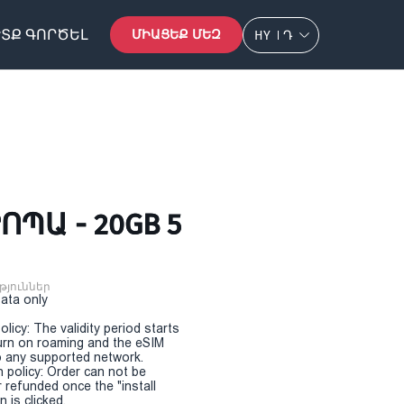
ՏՔ ԳՈՐԾԵԼ
ՄԻԱՑԵՔ ՄԵԶ
HY
Դ
ՊԱ - 20GB 5
թյուններ
Data only
olicy: The validity period starts
urn on roaming and the eSIM
 any supported network.
n policy: Order can not be
r refunded once the "install
 is clicked.