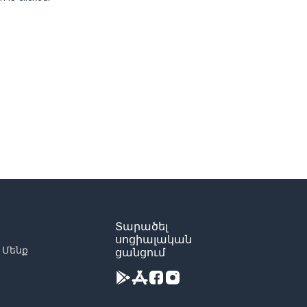
Տարածել
սոցիալական
 Մենք
ցանցում