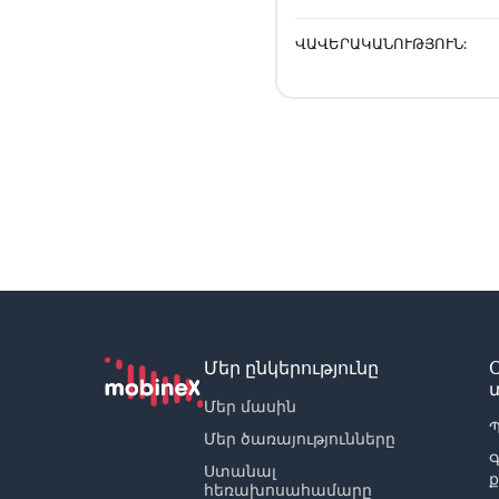
ՎԱՎԵՐԱԿԱՆՈՒԹՅՈՒՆ:
Մեր ընկերությունը
Մեր մասին
Պ
Մեր ծառայությունները
Ստանալ
հեռախոսահամարը