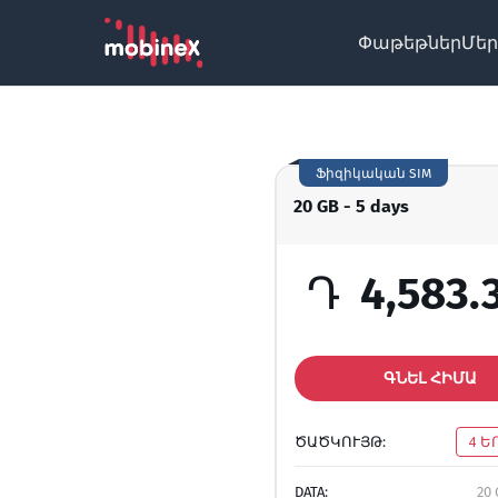
Փաթեթներ
Մեր
Ֆիզիկական SIM
20 GB - 5 days
Դ
4,583.
ԳՆԵԼ ՀԻՄԱ
ԾԱԾԿՈՒՅԹ:
4 Ե
DATA:
20 