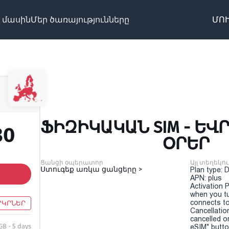
 մասին
Մեր ծառայությունները
ՄՈՒ
ՖԻԶԻԿԱԿԱՆ SIM - ԵՎՐՈ
30
ՕՐԵՐ
Ցանցի օպերատոր
Այլ տեղեկու
Ստուգեք առկա ցանցերը >
Plan type: 
APN: plus
Activation P
when you t
connects to
ՐԿՐՆԵՐ
Cancellatio
cancelled o
GB - 5 days
eSIM" button