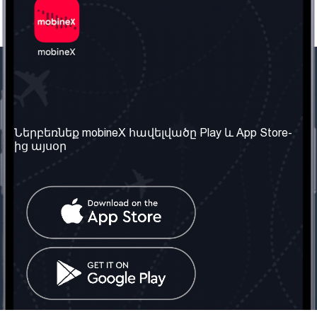
Մեր ընկերությունը
Օգտակար
տեղեկություն
Մեր մասին
Ներբեռնեք mobineX հավելվածը Play և App Store-
Պայմաններ և դրույթներ
ից այսօր
Մեր ծառայությունները
Գաղտնիության
Ստանալ
քաղաքականություն
հեռախոսահամարը
Հաճախ տրվող հարցեր
Կապ մեզ հետ
Տարածել
սոցիալական
Միացյալ
ցանցում
Թագավորություն: Մենք
գործընկեր ենք
փնտրում
Հայաստանում