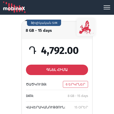
Ֆիզիկական SIM
8 GB - 15 days
Դ
4,792.00
ԳՆԵԼ ՀԻՄԱ
ԾԱԾԿՈՒՅԹ:
6 ԵՐԿՐՆԵՐ
DATA:
8 GB - 15 days
ՎԱՎԵՐԱԿԱՆՈՒԹՅՈՒՆ:
15 ՕՐԵՐ