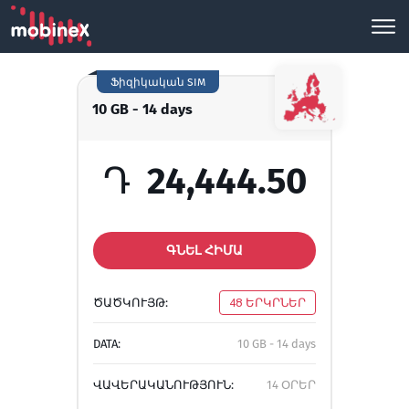
Ֆիզիկական SIM
10 GB - 14 days
Դ
24,444.50
ԳՆԵԼ ՀԻՄԱ
ԾԱԾԿՈՒՅԹ:
48 ԵՐԿՐՆԵՐ
DATA:
10 GB - 14 days
ՎԱՎԵՐԱԿԱՆՈՒԹՅՈՒՆ:
14 ՕՐԵՐ