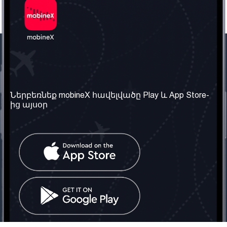
Մեր ընկերությունը
Օգտակար
տեղեկություն
Մեր մասին
Ներբեռնեք mobineX հավելվածը Play և App Store-
Պայմաններ և դրույթներ
ից այսօր
Մեր ծառայությունները
Գաղտնիության
Ստանալ
քաղաքականություն
հեռախոսահամարը
Հաճախ տրվող հարցեր
Կապ մեզ հետ
Տարածել
սոցիալական
Միացյալ
ցանցում
Թագավորություն: Մենք
գործընկեր ենք
փնտրում
Հայաստանում