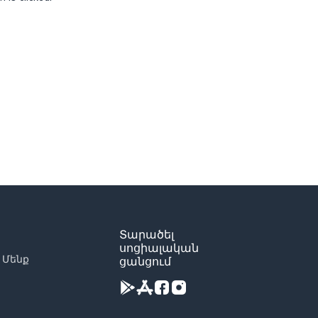
Տարածել
սոցիալական
 Մենք
ցանցում