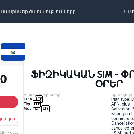
 մասին
Մեր ծառայությունները
ՄՈՒ
ՖԻԶԻԿԱԿԱՆ SIM - ՓՐԿ
00
ՕՐԵՐ
Ցանցի օպերատոր
Այլ տեղեկու
Claro
LTE
Plan type: 
Tigo
LTE
APN: plus
Movistar
LTE
Activation P
when you t
connects to
ալվադոր
Cancellatio
cancelled o
GB - 7 days
eSIM" button