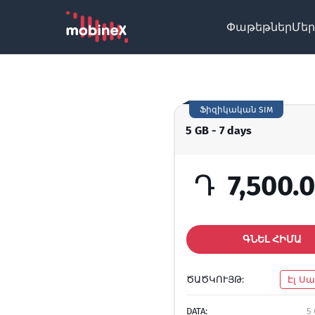
Փաթեթներ
Մեր
Ֆիզիկական SIM
5 GB - 7 days
Դ
7,500.
ԳՆԵԼ ՀԻՄԱ
ԾԱԾԿՈՒՅԹ:
Էլ Ս
DATA:
5 