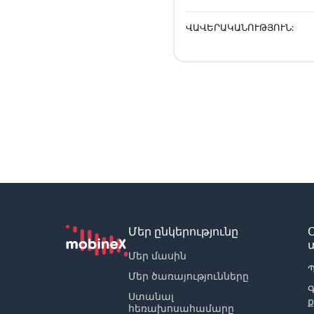
ՎԱՎԵՐԱԿԱՆՈՒԹՅՈՒՆ:
Մեր ընկերությունը
Մեր մասին
Պ
Մեր ծառայությունները
Ստանալ
հեռախոսահամարը