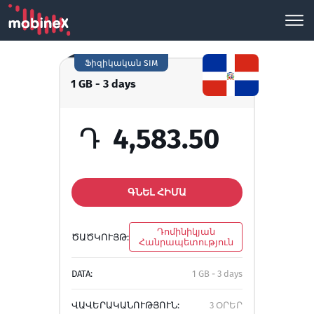
Ֆիզիկական SIM
1 GB - 3 days
Դ
4,583.50
ԳՆԵԼ ՀԻՄԱ
Դոմինիկյան
ԾԱԾԿՈՒՅԹ:
Հանրապետություն
DATA:
1 GB - 3 days
ՎԱՎԵՐԱԿԱՆՈՒԹՅՈՒՆ:
3 ՕՐԵՐ