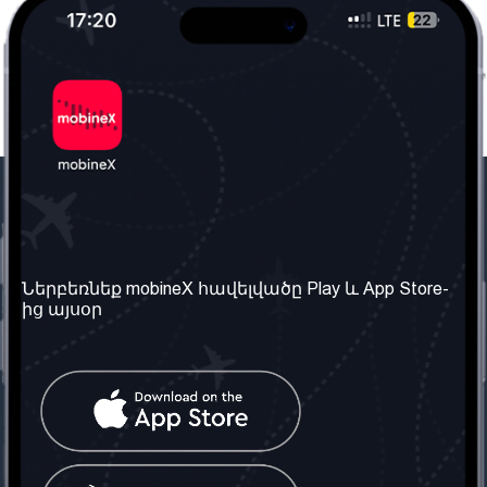
Մեր ընկերությունը
Օգտակար
տեղեկություն
Մեր մասին
Ներբեռնեք mobineX հավելվածը Play և App Store-
Պայմաններ և դրույթներ
ից այսօր
Մեր ծառայությունները
Գաղտնիության
Ստանալ
քաղաքականություն
հեռախոսահամարը
Հաճախ տրվող հարցեր
Կապ մեզ հետ
Տարածել
սոցիալական
Միացյալ
ցանցում