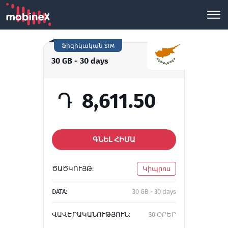
Ֆիզիկական SIM
30 GB - 30 days
Դ
8,611.50
ԳՆԵԼ ՀԻՄԱ
ԾԱԾԿՈՒՅԹ:
Կիպրոս
DATA:
30 GB - 30 days
ՎԱՎԵՐԱԿԱՆՈՒԹՅՈՒՆ:
30 ՕՐԵՐ