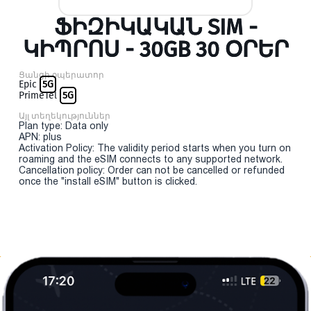
ՖԻԶԻԿԱԿԱՆ SIM -
ԿԻՊՐՈՍ - 30GB 30 ՕՐԵՐ
Ցանցի օպերատոր
Epic
5G
PrimeTel
5G
Այլ տեղեկություններ
Plan type: Data only
APN: plus
Activation Policy: The validity period starts when you turn on
roaming and the eSIM connects to any supported network.
Cancellation policy: Order can not be cancelled or refunded
once the "install eSIM" button is clicked.