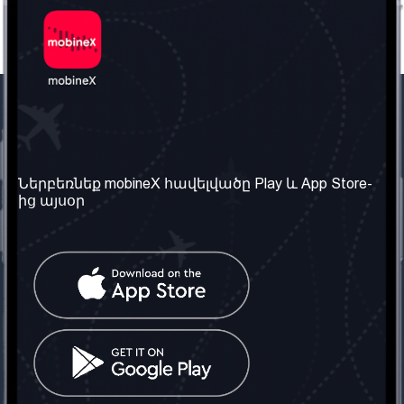
Մեր ընկերությունը
Օգտակար
տեղեկություն
Մեր մասին
Ներբեռնեք mobineX հավելվածը Play և App Store-
Պայմաններ և դրույթներ
ից այսօր
Մեր ծառայությունները
Գաղտնիության
Ստանալ
քաղաքականություն
հեռախոսահամարը
Հաճախ տրվող հարցեր
Կապ մեզ հետ
Տարածել
սոցիալական
Միացյալ
ցանցում
Թագավորություն: Մենք
գործընկեր ենք
փնտրում