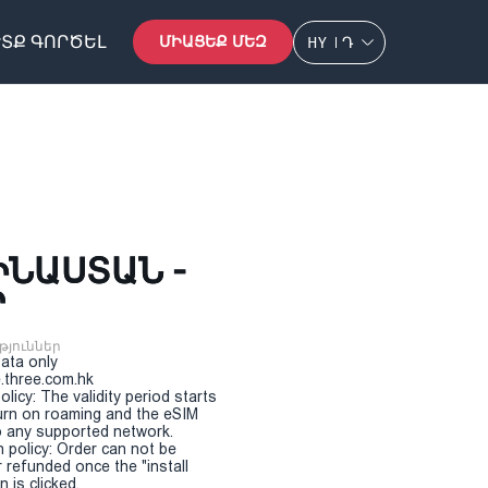
ՏՔ ԳՈՐԾԵԼ
ՄԻԱՑԵՔ ՄԵԶ
HY
Դ
ԻՆԱՍՏԱՆ -
Ր
թյուններ
Data only
.three.com.hk
olicy: The validity period starts
urn on roaming and the eSIM
 any supported network.
n policy: Order can not be
r refunded once the "install
 is clicked.