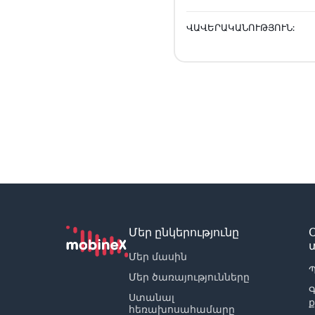
ՎԱՎԵՐԱԿԱՆՈՒԹՅՈՒՆ:
Մեր ընկերությունը
Մեր մասին
Պ
Մեր ծառայությունները
Ստանալ
հեռախոսահամարը