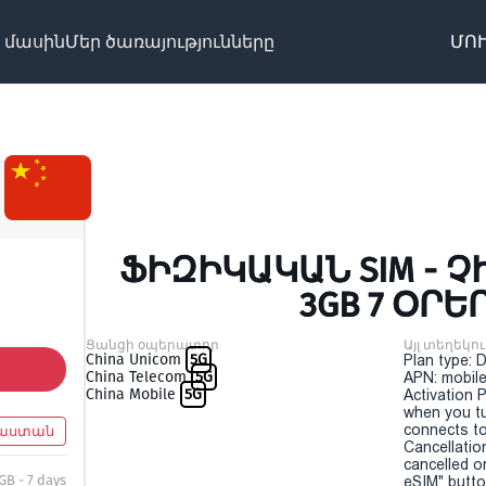
 մասին
Մեր ծառայությունները
ՄՈՒ
ՖԻԶԻԿԱԿԱՆ SIM - Չ
3GB 7 ՕՐԵ
Ցանցի օպերատոր
Այլ տեղեկու
China Unicom
5G
Plan type: 
China Telecom
5G
APN: mobile
China Mobile
5G
Activation P
when you t
connects to
աստան
Cancellatio
cancelled o
 GB - 7 days
eSIM" button