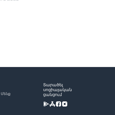
Տարածել
սոցիալական
 Մենք
ցանցում