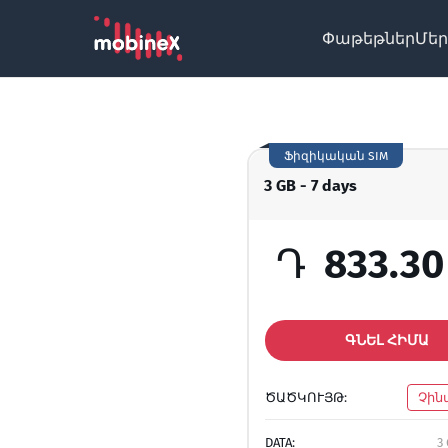
Փաթեթներ
Մեր
Ֆիզիկական SIM
3 GB - 7 days
Դ
833.30
ԳՆԵԼ ՀԻՄԱ
ԾԱԾԿՈՒՅԹ:
Չին
DATA:
3