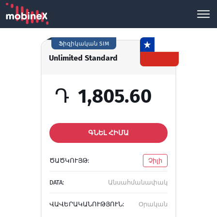
Ֆիզիկական SIM
Unlimited Standard
Դ
1,805.60
ԳՆԵԼ ՀԻՄԱ
ԾԱԾԿՈՒՅԹ:
Չիլի
DATA:
Անսահմանափակ
ՎԱՎԵՐԱԿԱՆՈՒԹՅՈՒՆ:
Օրական