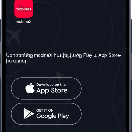
Մեր ընկերությունը
Օգտակար
տեղեկություն
Մեր մասին
Ներբեռնեք mobineX հավելվածը Play և App Store-
Պայմաններ և դրույթներ
ից այսօր
Մեր ծառայությունները
Գաղտնիության
Ստանալ
քաղաքականություն
հեռախոսահամարը
Հաճախ տրվող հարցեր
Կապ մեզ հետ
Տարածել
սոցիալական
Միացյալ
ցանցում
Թագավորություն: Մենք
գործընկեր ենք
փնտրում
Հայաստանում