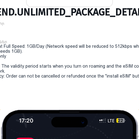
ND.UNLIMITED_PACKAGE_DETAI
որ
ններ
t Full Speed: 1GB/Day (Network speed will be reduced to 512kbps w
eeds 1GB).
only
y: The validity period starts when you turn on roaming and the eSIM c
rk.
cy: Order can not be cancelled or refunded once the "install eSIM" butt