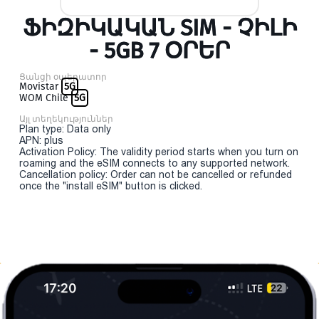
ՖԻԶԻԿԱԿԱՆ SIM - ՉԻԼԻ
- 5GB 7 ՕՐԵՐ
Ցանցի օպերատոր
Movistar
5G
WOM Chile
5G
Այլ տեղեկություններ
Plan type: Data only
APN: plus
Activation Policy: The validity period starts when you turn on
roaming and the eSIM connects to any supported network.
Cancellation policy: Order can not be cancelled or refunded
once the "install eSIM" button is clicked.