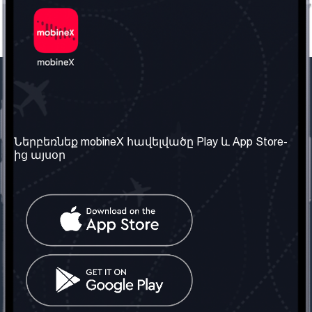
Մեր ընկերությունը
Օգտակար
տեղեկություն
Մեր մասին
Ներբեռնեք mobineX հավելվածը Play և App Store-
Պայմաններ և դրույթներ
ից այսօր
Մեր ծառայությունները
Գաղտնիության
Ստանալ
քաղաքականություն
հեռախոսահամարը
Հաճախ տրվող հարցեր
Կապ մեզ հետ
Տարածել
սոցիալական
Միացյալ
ցանցում
Թագավորություն: Մենք
գործընկեր ենք
փնտրում