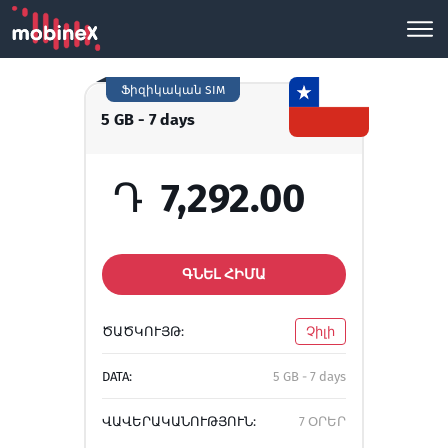
Ֆիզիկական SIM
5 GB - 7 days
Դ
7,292.00
ԳՆԵԼ ՀԻՄԱ
ԾԱԾԿՈՒՅԹ:
Չիլի
DATA:
5 GB - 7 days
ՎԱՎԵՐԱԿԱՆՈՒԹՅՈՒՆ:
7 ՕՐԵՐ