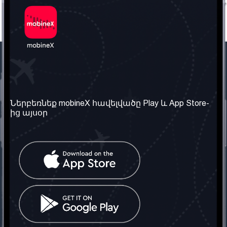
Մեր ընկերությունը
Օգտակար
տեղեկություն
Մեր մասին
Ներբեռնեք mobineX հավելվածը Play և App Store-
Պայմաններ և դրույթներ
ից այսօր
Մեր ծառայությունները
Գաղտնիության
Ստանալ
քաղաքականություն
հեռախոսահամարը
Հաճախ տրվող հարցեր
Կապ մեզ հետ
Տարածել
սոցիալական
Միացյալ
ցանցում
Թագավորություն: Մենք
գործընկեր ենք
փնտրում