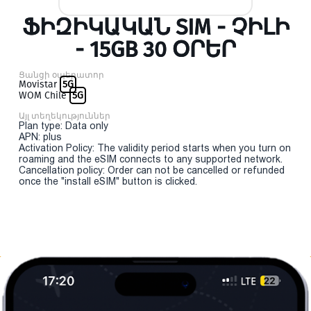
ՖԻԶԻԿԱԿԱՆ SIM - ՉԻԼԻ
- 15GB 30 ՕՐԵՐ
Ցանցի օպերատոր
Movistar
5G
WOM Chile
5G
Այլ տեղեկություններ
Plan type: Data only
APN: plus
Activation Policy: The validity period starts when you turn on
roaming and the eSIM connects to any supported network.
Cancellation policy: Order can not be cancelled or refunded
once the "install eSIM" button is clicked.