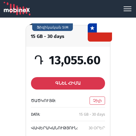
Ֆիզիկական SIM
15 GB - 30 days
Դ
13,055.60
ԳՆԵԼ ՀԻՄԱ
ԾԱԾԿՈՒՅԹ:
Չիլի
DATA:
15 GB - 30 days
ՎԱՎԵՐԱԿԱՆՈՒԹՅՈՒՆ:
30 ՕՐԵՐ