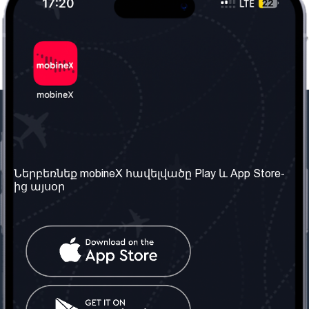
Մեր ընկերությունը
Օգտակար
տեղեկություն
Մեր մասին
Ներբեռնեք mobineX հավելվածը Play և App Store-
Պայմաններ և դրույթներ
ից այսօր
Մեր ծառայությունները
Գաղտնիության
Ստանալ
քաղաքականություն
հեռախոսահամարը
Հաճախ տրվող հարցեր
Կապ մեզ հետ
Տարածել
սոցիալական
Միացյալ
ցանցում
Թագավորություն: Մենք