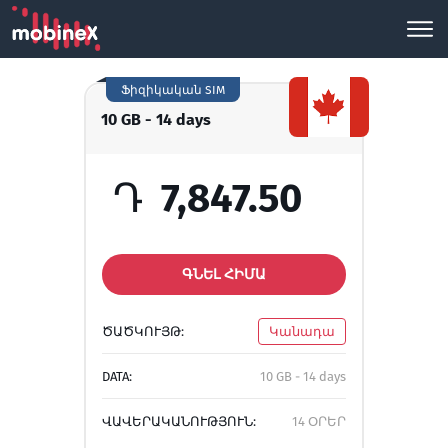
Ֆիզիկական SIM
10 GB - 14 days
Դ
7,847.50
ԳՆԵԼ ՀԻՄԱ
ԾԱԾԿՈՒՅԹ:
Կանադա
DATA:
10 GB - 14 days
ՎԱՎԵՐԱԿԱՆՈՒԹՅՈՒՆ:
14 ՕՐԵՐ