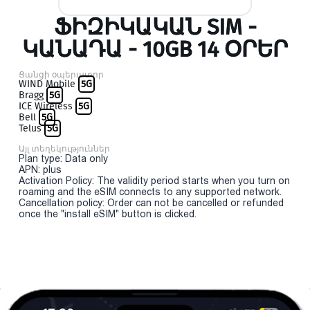
ՖԻԶԻԿԱԿԱՆ SIM -
ԿԱՆԱԴԱ - 10GB 14 ՕՐԵՐ
Ցանցի օպերատոր
WIND Mobile
5G
Bragg
5G
ICE Wireless
5G
Bell
5G
Telus
5G
Այլ տեղեկություններ
Plan type: Data only
APN: plus
Activation Policy: The validity period starts when you turn on
roaming and the eSIM connects to any supported network.
Cancellation policy: Order can not be cancelled or refunded
once the "install eSIM" button is clicked.