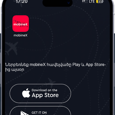
Մեր ընկերությունը
Օգտակար
տեղեկություն
Մեր մասին
Ներբեռնեք mobineX հավելվածը Play և App Store-
Պայմաններ և դրույթներ
ից այսօր
Մեր ծառայությունները
Գաղտնիության
Ստանալ
քաղաքականություն
հեռախոսահամարը
Հաճախ տրվող հարցեր
Կապ մեզ հետ
Տարածել
սոցիալական
Միացյալ
ցանցում
Թագավորություն: Մենք