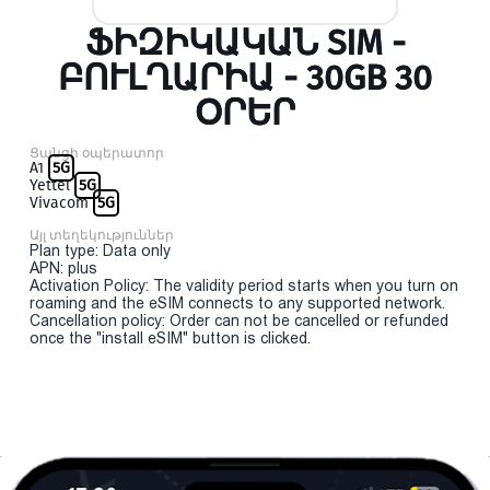
ՖԻԶԻԿԱԿԱՆ SIM -
ԲՈՒԼՂԱՐԻԱ - 30GB 30
ՕՐԵՐ
Ցանցի օպերատոր
A1
5G
Yettel
5G
Vivacom
5G
Այլ տեղեկություններ
Plan type: Data only
APN: plus
Activation Policy: The validity period starts when you turn on
roaming and the eSIM connects to any supported network.
Cancellation policy: Order can not be cancelled or refunded
once the "install eSIM" button is clicked.