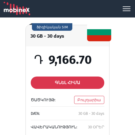
Ֆիզիկական SIM
30 GB - 30 days
Դ
9,166.70
ԳՆԵԼ ՀԻՄԱ
ԾԱԾԿՈՒՅԹ:
Բուլղարիա
DATA:
30 GB - 30 days
ՎԱՎԵՐԱԿԱՆՈՒԹՅՈՒՆ:
30 ՕՐԵՐ