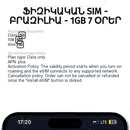
ՖԻԶԻԿԱԿԱՆ SIM -
ԲՐԱԶԻԼԻԱ - 1GB 7 ՕՐԵՐ
Ցանցի օպերատոր
Claro
5G
TIM
5G
Vivo
5G
Այլ տեղեկություններ
Plan type: Data only
APN: plus
Activation Policy: The validity period starts when you turn on
roaming and the eSIM connects to any supported network.
Cancellation policy: Order can not be cancelled or refunded
once the "install eSIM" button is clicked.