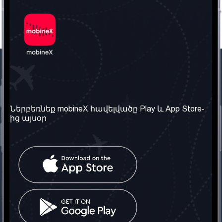
Մեր ընկերությունը
Օգտակար
տեղեկություն
Մեր մասին
Ներբեռնեք mobineX հավելվածը Play և App Store-
Պայմաններ և դրույթներ
ից այսօր
Մեր ծառայությունները
Գաղտնիության
Ստանալ
քաղաքականություն
հեռախոսահամարը
Հաճախ տրվող հարցեր
Կապ մեզ հետ
Տարածել
սոցիալական
Միացյալ
ցանցում
Թագավորություն: Մենք
գործընկեր ենք