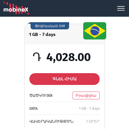
Ֆիզիկական SIM
1 GB - 7 days
Դ
4,028.00
ԳՆԵԼ ՀԻՄԱ
ԾԱԾԿՈՒՅԹ:
Բրազիլիա
DATA:
1 GB - 7 days
ՎԱՎԵՐԱԿԱՆՈՒԹՅՈՒՆ:
7 ՕՐԵՐ