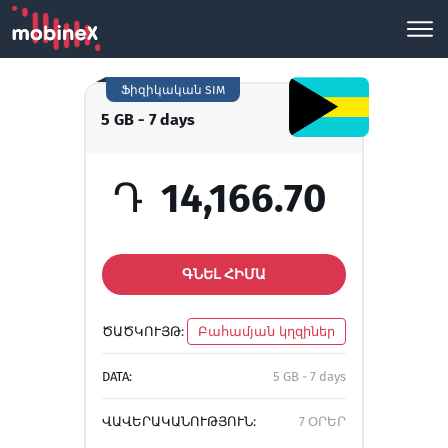
Ֆիզիկական SIM
5 GB - 7 days
Դ
14,166.70
ԳՆԵԼ ՀԻՄԱ
ԾԱԾԿՈՒՅԹ:
Բահամյան կղզիներ
DATA:
5 GB - 7 days
ՎԱՎԵՐԱԿԱՆՈՒԹՅՈՒՆ:
7 ՕՐԵՐ