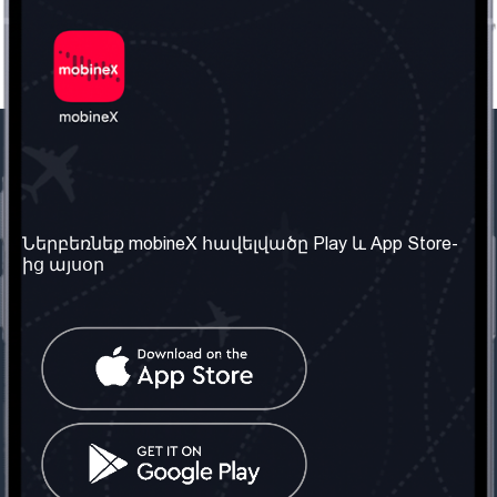
Մեր ընկերությունը
Օգտակար
տեղեկություն
Մեր մասին
Ներբեռնեք mobineX հավելվածը Play և App Store-
Պայմաններ և դրույթներ
ից այսօր
Մեր ծառայությունները
Գաղտնիության
Ստանալ
քաղաքականություն
հեռախոսահամարը
Հաճախ տրվող հարցեր
Կապ մեզ հետ
Տարածել
սոցիալական
Միացյալ
ցանցում
Թագավորություն: Մենք
գործընկեր ենք