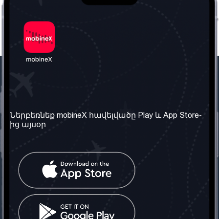
Մեր ընկերությունը
Օգտակար
տեղեկություն
Մեր մասին
Ներբեռնեք mobineX հավելվածը Play և App Store-
Պայմաններ և դրույթներ
ից այսօր
Մեր ծառայությունները
Գաղտնիության
Ստանալ
քաղաքականություն
հեռախոսահամարը
Հաճախ տրվող հարցեր
Կապ մեզ հետ
Տարածել
սոցիալական
Միացյալ
ցանցում
Թագավորություն: Մենք
գործընկեր ենք