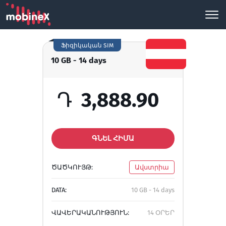
Ֆիզիկական SIM
10 GB - 14 days
Դ
3,888.90
ԳՆԵԼ ՀԻՄԱ
ԾԱԾԿՈՒՅԹ:
Ավստրիա
DATA:
10 GB - 14 days
ՎԱՎԵՐԱԿԱՆՈՒԹՅՈՒՆ:
14 ՕՐԵՐ