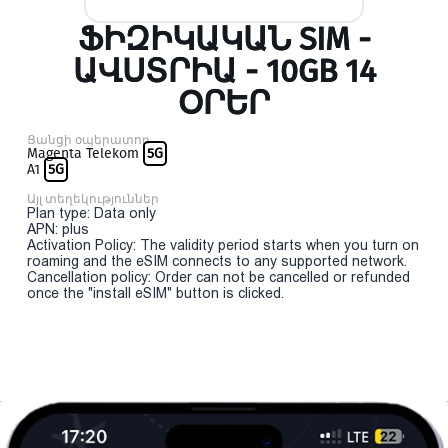
ՖԻԶԻԿԱԿԱՆ SIM -
ԱՎՍՏՐԻԱ - 10GB 14
ՕՐԵՐ
Ցանցի օպերատոր
Magenta Telekom
5G
A1
5G
Այլ տեղեկություններ
Plan type: Data only
APN: plus
Activation Policy: The validity period starts when you turn on
roaming and the eSIM connects to any supported network.
Cancellation policy: Order can not be cancelled or refunded
once the "install eSIM" button is clicked.