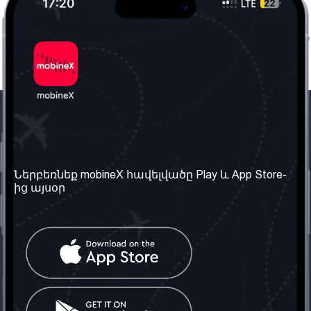
Մեր ընկերությունը
Օգտակար
տեղեկություն
Մեր մասին
Ներբեռնեք mobineX հավելվածը Play և App Store-
Պայմաններ և դրույթներ
ից այսօր
Մեր ծառայությունները
Գաղտնիության
Ստանալ
քաղաքականություն
հեռախոսահամարը
Հաճախ տրվող հարցեր
Կապ մեզ հետ
Տարածել
սոցիալական
Միացյալ
ցանցում
Թագավորություն: Մենք