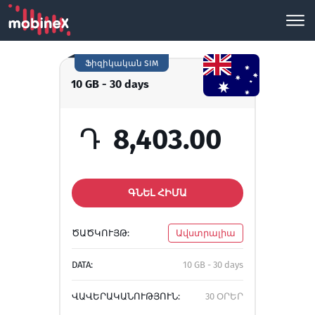
Ֆիզիկական SIM
10 GB - 30 days
Դ
8,403.00
ԳՆԵԼ ՀԻՄԱ
ԾԱԾԿՈՒՅԹ:
Ավստրալիա
DATA:
10 GB - 30 days
ՎԱՎԵՐԱԿԱՆՈՒԹՅՈՒՆ:
30 ՕՐԵՐ