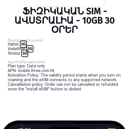
ՖԻԶԻԿԱԿԱՆ SIM -
ԱՎՍՏՐԱԼԻԱ - 10GB 30
ՕՐԵՐ
Ցանցի օպերատոր
Optus
5G
Vodafone
5G
Telstra
5G
Այլ տեղեկություններ
Plan type: Data only
APN: mobile.three.com.hk
Activation Policy: The validity period starts when you turn on
roaming and the eSIM connects to any supported network.
Cancellation policy: Order can not be cancelled or refunded
once the "install eSIM" button is clicked.